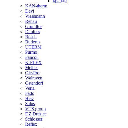
Бренди
KAN-therm
Devi
Viessmann
Rehau
Grundfos
Danfoss
Bosch
Buderus
UTERM
Purmo
Fancoil
K-FLEX
Meibes
Ole-Pro
Walraven
Ostendorf
Veria
Fado
Herz
Salus
VTS group
DZ Drazice
Schlosser
Reflex