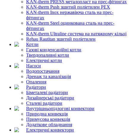
KAN-therm PRESS металопласт на прес-фітингах
KAN-therm Push зшитий поліетилен PEX
KAN-therm Inox нержавіюча сталь на прес-
фітингах
KAN-therm Steel оцинкована сталь на прес-
фітингах
KAN-therm Ultraline система на натяжному кільці
Rehau Rautitan зшитий поліетилен
Котли
Газові конденсаційні котли
Твердопаливні котли
Електричні котли
Насоси
Водопостачання
Дренаж та каналізація
Опалення
Радіатори
Біметалеві радіатори
Дизайнерські радіатори
Сталеві радіатори
Внутрішньопідлогові конвектори
Природна конвекція
Примусова конвекція
Додаткове обладнання
Електричні конвектори