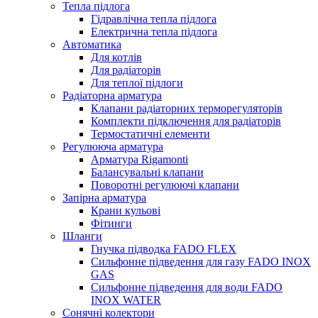
Тепла підлога
Гідравлічна тепла підлога
Електрична тепла підлога
Автоматика
Для котлів
Для радіаторів
Для теплої підлоги
Радіаторна арматура
Клапани радіаторних терморегуляторів
Комплекти підключення для радіаторів
Термостатичні елементи
Регулююча арматура
Арматура Rigamonti
Балансувальні клапани
Поворотні регулюючі клапани
Запірна арматура
Крани кульові
Фітинги
Шланги
Гнучка підводка FADO FLEX
Сильфонне підведення для газу FADO INOX
GAS
Сильфонне підведення для води FADO
INOX WATER
Сонячні колектори