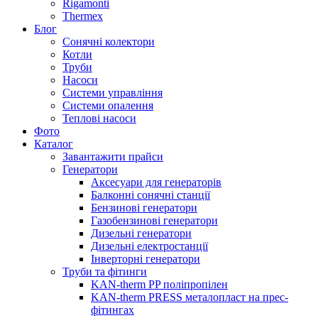
Rigamonti
Thermex
Блог
Сонячні колектори
Котли
Труби
Насоси
Системи управління
Системи опалення
Теплові насоси
Фото
Каталог
Завантажити прайси
Генератори
Аксесуари для генераторів
Балконні сонячні станції
Бензинові генератори
Газобензинові генератори
Дизельні генератори
Дизельні електростанції
Інверторні генератори
Труби та фітинги
KAN-therm PP поліпропілен
KAN-therm PRESS металопласт на прес-
фітингах