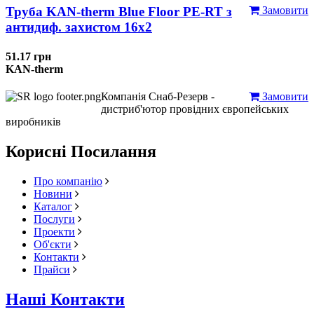
Труба KAN-therm Blue Floor PE-RT з
Замовити
антидиф. захистом 16х2
51.17 грн
KAN-therm
Компанія Снаб-Резерв -
Замовити
дистриб'ютор провідних європейських
виробників
Корисні Посилання
Про компанію
Новини
Каталог
Послуги
Проекти
Об'єкти
Контакти
Прайси
Наші Контакти