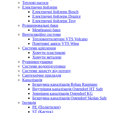
Теплові насоси
Електричні бойлери
Електричні бойлери Bosch
Електричні бойлери Drazice
Електричні бойлери Tesy
Розширювальні баки
Мембранні баки
Вентиляційні системи
Тепловентилятори VTS Volcano
Повітряні завіси VTS Wing
Системи кріплення
Хомути пластикові
Хомути металеві
Рушникосушарки
Системи водопідготовки
Системи захисту від потопу
Сантехнічне приладдя
Каналізація
Безшумна каналізація Rehau Raupiano
Внутрішня каналізація Ostendorf HT Safe
Зовнішня каналізація Ostendorf KG
Безшумна каналізація Ostendorf Skolan Safe
Ізоляція
PE (Поліетилен)
ST (Каучук)