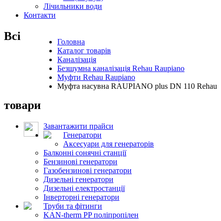
Лічильники води
Контакти
Всі
Головна
Каталог товарів
Каналізація
Безшумна каналізація Rehau Raupiano
Муфти Rehau Raupiano
Муфта насувна RAUPIANO plus DN 110 Rehau
товари
Завантажити прайси
Генератори
Аксесуари для генераторів
Балконні сонячні станції
Бензинові генератори
Газобензинові генератори
Дизельні генератори
Дизельні електростанції
Інверторні генератори
Труби та фітинги
KAN-therm PP поліпропілен