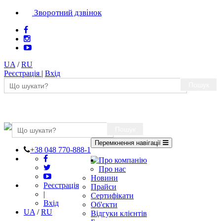
Зворотний дзвінок
UA
/
RU
Реєстрація
|
Вхід
Пошук
Пошук
Перемкнення навігації
+38 048 770-888-1
Про компанію
Про нас
Новини
Реєстрація
Прайси
|
Сертифікати
Вхід
Об'єкти
UA
/
RU
Відгуки клієнтів