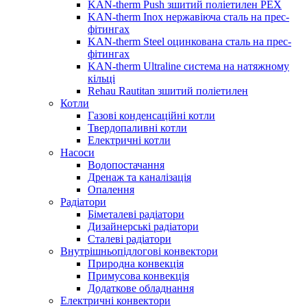
KAN-therm Push зшитий поліетилен PEX
KAN-therm Inox нержавіюча сталь на прес-
фітингах
KAN-therm Steel оцинкована сталь на прес-
фітингах
KAN-therm Ultraline система на натяжному
кільці
Rehau Rautitan зшитий поліетилен
Котли
Газові конденсаційні котли
Твердопаливні котли
Електричні котли
Насоси
Водопостачання
Дренаж та каналізація
Опалення
Радіатори
Біметалеві радіатори
Дизайнерські радіатори
Сталеві радіатори
Внутрішньопідлогові конвектори
Природна конвекція
Примусова конвекція
Додаткове обладнання
Електричні конвектори