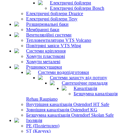
Електричні бойлери
Електричні бойлери Bosch
Електричні бойлери Drazice
Електричні бойлери Tesy
Розширювальні баки
Мембранні баки
Вентиляційні системи
Тепловентилятори VTS Volcano
Повітряні завіси VTS Wing
Системи кріплення
Хомути пластикові
Хомути металеві
Рушникосушарки
Системи водопідготовки
Системи захисту від потопу
Сантехнічне приладдя
Каналізація
Безшумна каналізація
Rehau Raupiano
Внутрішня каналізація Ostendorf HT Safe
Зовнішня каналізація Ostendorf KG
Безшумна каналізація Ostendorf Skolan Safe
Ізоляція
PE (Поліетилен)
ST (Каучук)