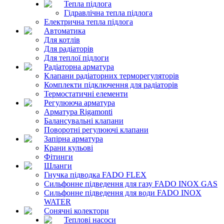
Тепла підлога
Гідравлічна тепла підлога
Електрична тепла підлога
Автоматика
Для котлів
Для радіаторів
Для теплої підлоги
Радіаторна арматура
Клапани радіаторних терморегуляторів
Комплекти підключення для радіаторів
Термостатичні елементи
Регулююча арматура
Арматура Rigamonti
Балансувальні клапани
Поворотні регулюючі клапани
Запірна арматура
Крани кульові
Фітинги
Шланги
Гнучка підводка FADO FLEX
Сильфонне підведення для газу FADO INOX GAS
Сильфонне підведення для води FADO INOX
WATER
Сонячні колектори
Теплові насоси