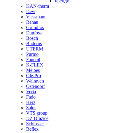
Бренди
KAN-therm
Devi
Viessmann
Rehau
Grundfos
Danfoss
Bosch
Buderus
UTERM
Purmo
Fancoil
K-FLEX
Meibes
Ole-Pro
Walraven
Ostendorf
Veria
Fado
Herz
Salus
VTS group
DZ Drazice
Schlosser
Reflex