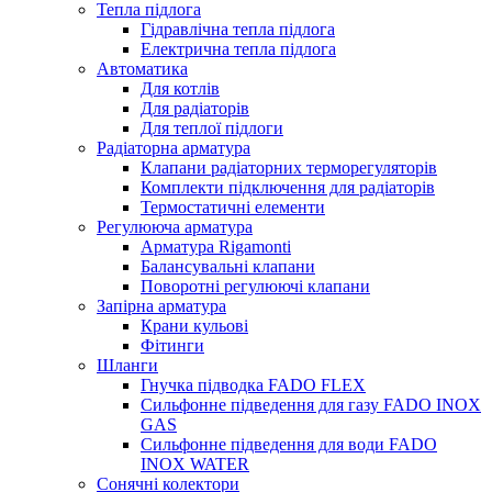
Тепла підлога
Гідравлічна тепла підлога
Електрична тепла підлога
Автоматика
Для котлів
Для радіаторів
Для теплої підлоги
Радіаторна арматура
Клапани радіаторних терморегуляторів
Комплекти підключення для радіаторів
Термостатичні елементи
Регулююча арматура
Арматура Rigamonti
Балансувальні клапани
Поворотні регулюючі клапани
Запірна арматура
Крани кульові
Фітинги
Шланги
Гнучка підводка FADO FLEX
Сильфонне підведення для газу FADO INOX
GAS
Сильфонне підведення для води FADO
INOX WATER
Сонячні колектори