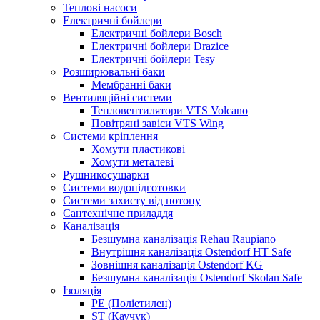
Теплові насоси
Електричні бойлери
Електричні бойлери Bosch
Електричні бойлери Drazice
Електричні бойлери Tesy
Розширювальні баки
Мембранні баки
Вентиляційні системи
Тепловентилятори VTS Volcano
Повітряні завіси VTS Wing
Системи кріплення
Хомути пластикові
Хомути металеві
Рушникосушарки
Системи водопідготовки
Системи захисту від потопу
Сантехнічне приладдя
Каналізація
Безшумна каналізація Rehau Raupiano
Внутрішня каналізація Ostendorf HT Safe
Зовнішня каналізація Ostendorf KG
Безшумна каналізація Ostendorf Skolan Safe
Ізоляція
PE (Поліетилен)
ST (Каучук)