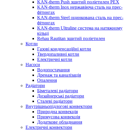
KAN-therm Push зшитий поліетилен PEX
KAN-therm Inox нержавіюча сталь на прес-
фітингах
KAN-therm Steel оцинкована сталь на прес-
фітингах
KAN-therm Ultraline система на натяжному
кільці
Rehau Rautitan зшитий поліетилен
Котли
Газові конденсаційні котли
Твердопаливні котли
Електричні котли
Насоси
Водопостачання
Дренаж та каналізація
Опалення
Радіатори
Біметалеві радіатори
Дизайнерські радіатори
Сталеві радіатори
Внутрішньопідлогові конвектори
Природна конвекція
Примусова конвекція
Додаткове обладнання
Електричні конвектори