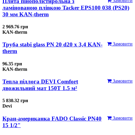
Плита пінополістирольна з
Замовити
ламінованою плівкою Tacker EPS100 038 (PS20)
30 мм KAN-therm
2 969.76 грн
KAN-therm
Труба stabi glass PN 20 d20 х 3,4 KAN-
Замовити
therm
96.35 грн
KAN-therm
Тепла підлога DEVI Comfort
Замовити
двожильний мат 150T 1.5 м²
5 830.32 грн
Devi
Кран-американка FADO Classic PN40
Замовити
15 1/2"