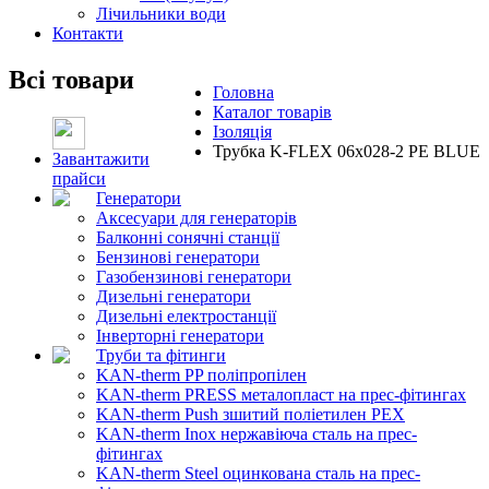
Лічильники води
Контакти
Всі товари
Головна
Каталог товарів
Ізоляція
Трубка K-FLEX 06x028-2 РЕ BLUE
Завантажити
прайси
Генератори
Аксесуари для генераторів
Балконні сонячні станції
Бензинові генератори
Газобензинові генератори
Дизельні генератори
Дизельні електростанції
Інверторні генератори
Труби та фітинги
KAN-therm PP поліпропілен
KAN-therm PRESS металопласт на прес-фітингах
KAN-therm Push зшитий поліетилен PEX
KAN-therm Inox нержавіюча сталь на прес-
фітингах
KAN-therm Steel оцинкована сталь на прес-