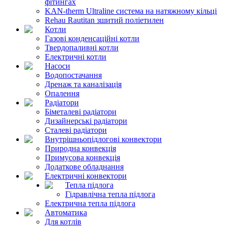
фітингах
KAN-therm Ultraline система на натяжному кільці
Rehau Rautitan зшитий поліетилен
Котли
Газові конденсаційні котли
Твердопаливні котли
Електричні котли
Насоси
Водопостачання
Дренаж та каналізація
Опалення
Радіатори
Біметалеві радіатори
Дизайнерські радіатори
Сталеві радіатори
Внутрішньопідлогові конвектори
Природна конвекція
Примусова конвекція
Додаткове обладнання
Електричні конвектори
Тепла підлога
Гідравлічна тепла підлога
Електрична тепла підлога
Автоматика
Для котлів