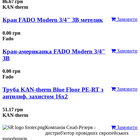
86.67 грн
KAN-therm
Кран FADO Modern 3/4" ЗВ метелик
Замовити
0.00 грн
Fado
Кран-американка FADO Modern 3/4"
Замовити
ЗВ
0.00 грн
Fado
Труба KAN-therm Blue Floor PE-RT з
Замовити
антидиф. захистом 16х2
51.17 грн
KAN-therm
Компанія Снаб-Резерв -
Замовити
дистриб'ютор провідних європейських
виробників