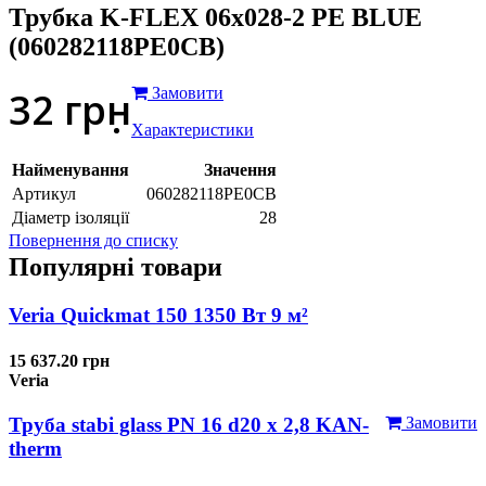
Трубка K-FLEX 06x028-2 РЕ BLUE
(060282118PE0CB)
32
грн
Замовити
Характеристики
Найменування
Значення
Артикул
060282118PE0CB
Діаметр ізоляції
28
Повернення до списку
Популярні товари
Veria Quickmat 150 1350 Вт 9 м²
15 637.20 грн
Veria
Труба stabi glass PN 16 d20 х 2,8 KAN-
Замовити
therm