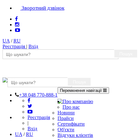
Зворотний дзвінок
UA
/
RU
Реєстрація
|
Вхід
Пошук
Пошук
Перемкнення навігації
+38 048 770-888-1
Про компанію
Про нас
Новини
Реєстрація
Прайси
|
Сертифікати
Вхід
Об'єкти
UA
/
RU
Відгуки клієнтів