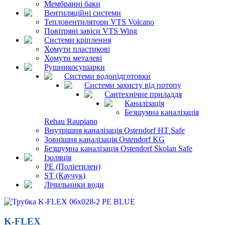
Мембранні баки
Вентиляційні системи
Тепловентилятори VTS Volcano
Повітряні завіси VTS Wing
Системи кріплення
Хомути пластикові
Хомути металеві
Рушникосушарки
Системи водопідготовки
Системи захисту від потопу
Сантехнічне приладдя
Каналізація
Безшумна каналізація
Rehau Raupiano
Внутрішня каналізація Ostendorf HT Safe
Зовнішня каналізація Ostendorf KG
Безшумна каналізація Ostendorf Skolan Safe
Ізоляція
PE (Поліетилен)
ST (Каучук)
Лічильники води
K-FLEX