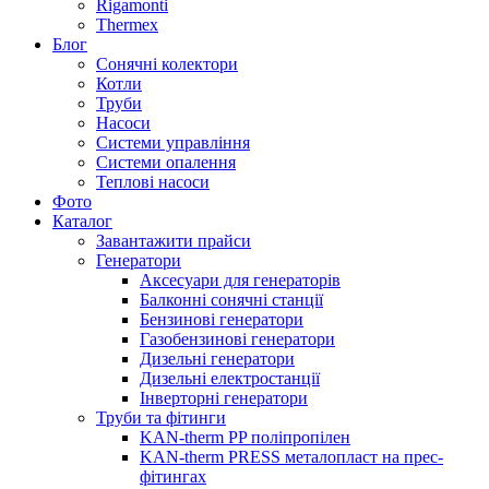
Rigamonti
Thermex
Блог
Сонячні колектори
Котли
Труби
Насоси
Системи управління
Системи опалення
Теплові насоси
Фото
Каталог
Завантажити прайси
Генератори
Аксесуари для генераторів
Балконні сонячні станції
Бензинові генератори
Газобензинові генератори
Дизельні генератори
Дизельні електростанції
Інверторні генератори
Труби та фітинги
KAN-therm PP поліпропілен
KAN-therm PRESS металопласт на прес-
фітингах