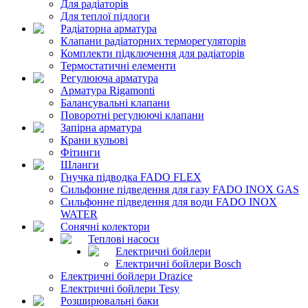
Для радіаторів
Для теплої підлоги
Радіаторна арматура
Клапани радіаторних терморегуляторів
Комплекти підключення для радіаторів
Термостатичні елементи
Регулююча арматура
Арматура Rigamonti
Балансувальні клапани
Поворотні регулюючі клапани
Запірна арматура
Крани кульові
Фітинги
Шланги
Гнучка підводка FADO FLEX
Сильфонне підведення для газу FADO INOX GAS
Сильфонне підведення для води FADO INOX
WATER
Сонячні колектори
Теплові насоси
Електричні бойлери
Електричні бойлери Bosch
Електричні бойлери Drazice
Електричні бойлери Tesy
Розширювальні баки