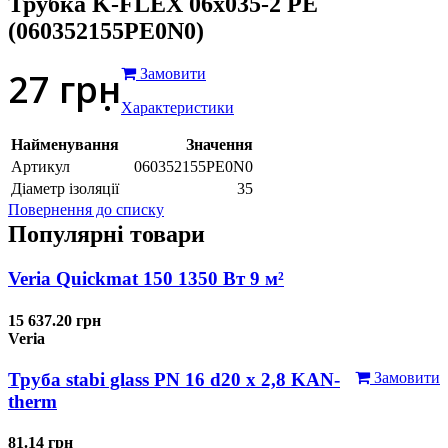
Трубка K-FLEX 06x035-2 РЕ
(060352155PE0N0)
27
грн
Замовити
Характеристики
Найменування
Значення
Артикул
060352155PE0N0
Діаметр ізоляції
35
Повернення до списку
Популярні товари
Veria Quickmat 150 1350 Вт 9 м²
15 637.20 грн
Veria
Труба stabi glass PN 16 d20 х 2,8 KAN-
Замовити
therm
81.14 грн