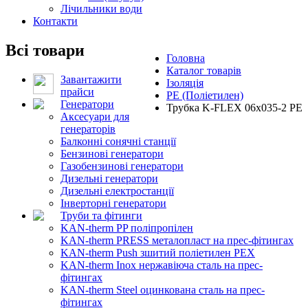
Лічильники води
Контакти
Всі товари
Головна
Каталог товарів
Завантажити
Ізоляція
прайси
PE (Поліетилен)
Генератори
Трубка K-FLEX 06x035-2 РЕ
Аксесуари для
генераторів
Балконні сонячні станції
Бензинові генератори
Газобензинові генератори
Дизельні генератори
Дизельні електростанції
Інверторні генератори
Труби та фітинги
KAN-therm PP поліпропілен
KAN-therm PRESS металопласт на прес-фітингах
KAN-therm Push зшитий поліетилен PEX
KAN-therm Inox нержавіюча сталь на прес-
фітингах
KAN-therm Steel оцинкована сталь на прес-
фітингах