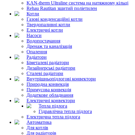
KAN-therm Ultraline система на натяжному кільці
Rehau Rautitan зшитий поліетилен
Котли
Газові конденсаційні котли
Твердопаливні котли
Електричні котли
Насоси
Водопостачання
Дренаж та каналізація
Опалення
Радіатори
Біметалеві радіатори
Дизайнерські радіатори
Сталеві радіатори
Внутрішньопідлогові конвектори
Природна конвекція
Примусова конвекція
Додаткове обладнання
Електричні конвектори
Тепла підлога
Гідравлічна тепла підлога
Електрична тепла підлога
Автоматика
Для котлів
Для радіаторів