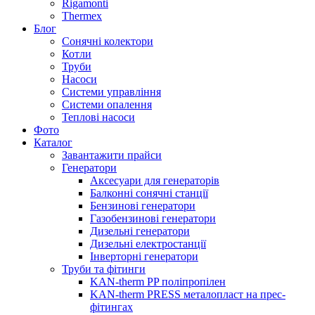
Rigamonti
Thermex
Блог
Сонячні колектори
Котли
Труби
Насоси
Системи управління
Системи опалення
Теплові насоси
Фото
Каталог
Завантажити прайси
Генератори
Аксесуари для генераторів
Балконні сонячні станції
Бензинові генератори
Газобензинові генератори
Дизельні генератори
Дизельні електростанції
Інверторні генератори
Труби та фітинги
KAN-therm PP поліпропілен
KAN-therm PRESS металопласт на прес-
фітингах