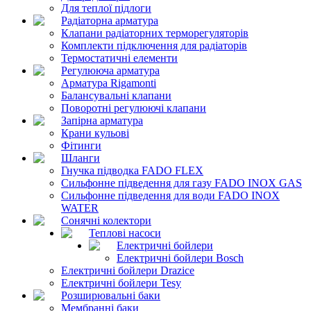
Для теплої підлоги
Радіаторна арматура
Клапани радіаторних терморегуляторів
Комплекти підключення для радіаторів
Термостатичні елементи
Регулююча арматура
Арматура Rigamonti
Балансувальні клапани
Поворотні регулюючі клапани
Запірна арматура
Крани кульові
Фітинги
Шланги
Гнучка підводка FADO FLEX
Сильфонне підведення для газу FADO INOX GAS
Сильфонне підведення для води FADO INOX
WATER
Сонячні колектори
Теплові насоси
Електричні бойлери
Електричні бойлери Bosch
Електричні бойлери Drazice
Електричні бойлери Tesy
Розширювальні баки
Мембранні баки