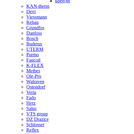
Бренди
KAN-therm
Devi
Viessmann
Rehau
Grundfos
Danfoss
Bosch
Buderus
UTERM
Purmo
Fancoil
K-FLEX
Meibes
Ole-Pro
Walraven
Ostendorf
Veria
Fado
Herz
Salus
VTS group
DZ Drazice
Schlosser
Reflex