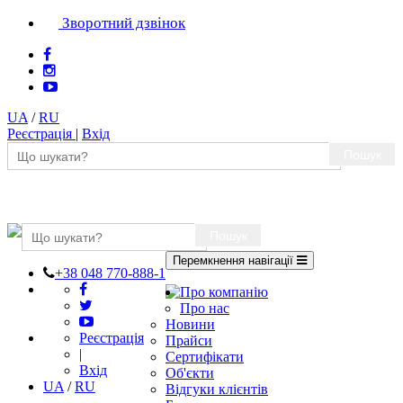
Зворотний дзвінок
UA
/
RU
Реєстрація
|
Вхід
Пошук
Пошук
Перемкнення навігації
+38 048 770-888-1
Про компанію
Про нас
Новини
Реєстрація
Прайси
|
Сертифікати
Вхід
Об'єкти
UA
/
RU
Відгуки клієнтів