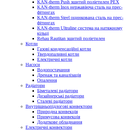
KAN-therm Push зшитий поліетилен PEX
KAN-therm Inox нержавіюча сталь на прес-
фітингах
KAN-therm Steel оцинкована сталь на прес-
фітингах
KAN-therm Ultraline система на натяжному
кільці
Rehau Rautitan зшитий поліетилен
Котли
Газові конденсаційні котли
Твердопаливні котли
Електричні котли
Насоси
Водопостачання
Дренаж та каналізація
Опалення
Радіатори
Біметалеві радіатори
Дизайнерські радіатори
Сталеві радіатори
Внутрішньопідлогові конвектори
Природна конвекція
Примусова конвекція
Додаткове обладнання
Електричні конвектори