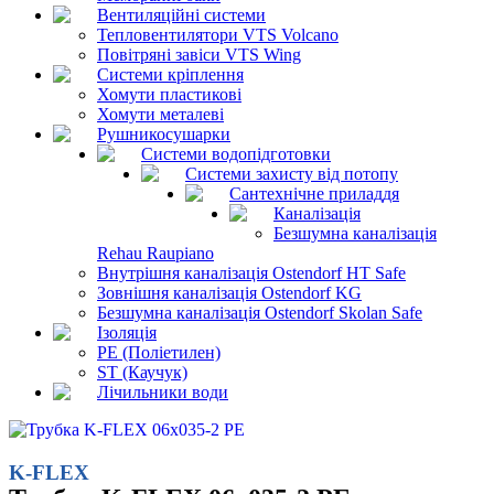
Вентиляційні системи
Тепловентилятори VTS Volcano
Повітряні завіси VTS Wing
Системи кріплення
Хомути пластикові
Хомути металеві
Рушникосушарки
Системи водопідготовки
Системи захисту від потопу
Сантехнічне приладдя
Каналізація
Безшумна каналізація
Rehau Raupiano
Внутрішня каналізація Ostendorf HT Safe
Зовнішня каналізація Ostendorf KG
Безшумна каналізація Ostendorf Skolan Safe
Ізоляція
PE (Поліетилен)
ST (Каучук)
Лічильники води
K-FLEX