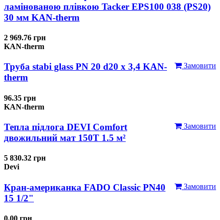
ламінованою плівкою Tacker EPS100 038 (PS20)
30 мм KAN-therm
2 969.76 грн
KAN-therm
Труба stabi glass PN 20 d20 х 3,4 KAN-
Замовити
therm
96.35 грн
KAN-therm
Тепла підлога DEVI Comfort
Замовити
двожильний мат 150T 1.5 м²
5 830.32 грн
Devi
Кран-американка FADO Classic PN40
Замовити
15 1/2"
0.00 грн