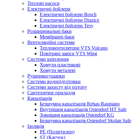
Теплові насоси
Електричні бойлери
Електричні бойлери Bosch
Електричні бойлери Drazice
Електричні бойлери Tesy
Розширювальні баки
Мембранні баки
Вентиляційні системи
Тепловентилятори VTS Volcano
Повітряні завіси VTS Wing
Системи кріплення
Хомути пластикові
Хомути металеві
Рушникосушарки
Системи водопідготовки
Системи захисту від потопу
Сантехнічне приладдя
Каналізація
Безшумна каналізація Rehau Raupiano
Внутрішня каналізація Ostendorf HT Safe
Зовнішня каналізація Ostendorf KG
Безшумна каналізація Ostendorf Skolan Safe
Ізоляція
PE (Поліетилен)
ST (Каучук)