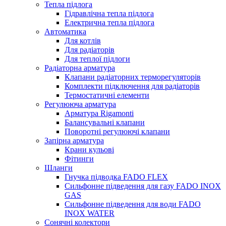
Тепла підлога
Гідравлічна тепла підлога
Електрична тепла підлога
Автоматика
Для котлів
Для радіаторів
Для теплої підлоги
Радіаторна арматура
Клапани радіаторних терморегуляторів
Комплекти підключення для радіаторів
Термостатичні елементи
Регулююча арматура
Арматура Rigamonti
Балансувальні клапани
Поворотні регулюючі клапани
Запірна арматура
Крани кульові
Фітинги
Шланги
Гнучка підводка FADO FLEX
Сильфонне підведення для газу FADO INOX
GAS
Сильфонне підведення для води FADO
INOX WATER
Сонячні колектори