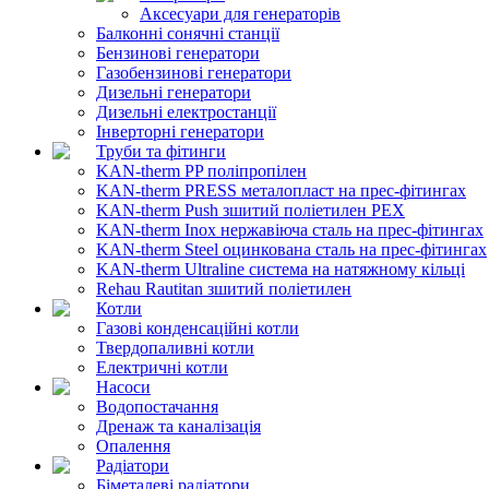
Аксесуари для генераторів
Балконні сонячні станції
Бензинові генератори
Газобензинові генератори
Дизельні генератори
Дизельні електростанції
Інверторні генератори
Труби та фітинги
KAN-therm PP поліпропілен
KAN-therm PRESS металопласт на прес-фітингах
KAN-therm Push зшитий поліетилен PEX
KAN-therm Inox нержавіюча сталь на прес-фітингах
KAN-therm Steel оцинкована сталь на прес-фітингах
KAN-therm Ultraline система на натяжному кільці
Rehau Rautitan зшитий поліетилен
Котли
Газові конденсаційні котли
Твердопаливні котли
Електричні котли
Насоси
Водопостачання
Дренаж та каналізація
Опалення
Радіатори
Біметалеві радіатори