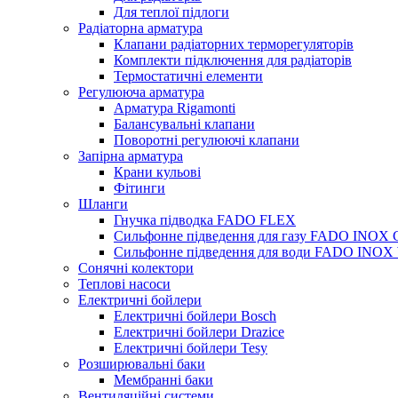
Для теплої підлоги
Радіаторна арматура
Клапани радіаторних терморегуляторів
Комплекти підключення для радіаторів
Термостатичні елементи
Регулююча арматура
Арматура Rigamonti
Балансувальні клапани
Поворотні регулюючі клапани
Запірна арматура
Крани кульові
Фітинги
Шланги
Гнучка підводка FADO FLEX
Сильфонне підведення для газу FADO INOX
Сильфонне підведення для води FADO INO
Сонячні колектори
Теплові насоси
Електричні бойлери
Електричні бойлери Bosch
Електричні бойлери Drazice
Електричні бойлери Tesy
Розширювальні баки
Мембранні баки
Вентиляційні системи