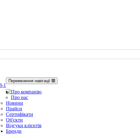
Перемкнення навігації
8-1
Про компанію
Про нас
Новини
Прайси
Сертифікати
Об'єкти
Відгуки клієнтів
Бренди