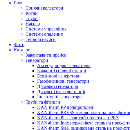
Блог
Сонячні колектори
Котли
Труби
Насоси
Системи управління
Системи опалення
Теплові насоси
Фото
Каталог
Завантажити прайси
Генератори
Аксесуари для генераторів
Балконні сонячні станції
Бензинові генератори
Газобензинові генератори
Дизельні генератори
Дизельні електростанції
Інверторні генератори
Труби та фітинги
KAN-therm PP поліпропілен
KAN-therm PRESS металопласт на прес-фітин
KAN-therm Push зшитий поліетилен PEX
KAN-therm Inox нержавіюча сталь на прес-фіт
KAN-therm Steel оцинкована сталь на прес-фі