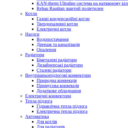
KAN-therm Ultraline система на натяжному кіл
Rehau Rautitan зшитий поліетилен
Котли
Газові конденсаційні котли
Твердопаливні котли
Електричні котли
Насоси
Водопостачання
Дренаж та каналізація
Опалення
Радіатори
Біметалеві радіатори
Дизайнерські радіатори
Сталеві радіатори
Внутрішньопідлогові конвектори
Природна конвекція
Примусова конвекція
Додаткове обладнання
Електричні конвектори
Тепла підлога
Гідравлічна тепла підлога
Електрична тепла підлога
Автоматика
Для котлів
Для радіаторів