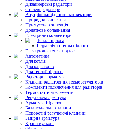
Дизайнерські радіатори
Сталеві радіатори
Внутрішньопідлогові конвектори
Природна конвекція
Примусова конвекція
Додаткове обладнання
Електричні конвектори
Тепла підлога
Гідравлічна тепла підлога
Електрична тепла підлога
Автоматика
Для котлів
Для радіаторів
Для теплої підлоги
Радіаторна арматура
Клапани радіаторних терморегуляторів
Комплекти підключення для радіаторів
Термостатичні елементи
Регулююча арматура
Арматура Rigamonti
Балансувальні клапани
Поворотні регулюючі клапани
Запірна арматура
Крани кульові
Фітинги