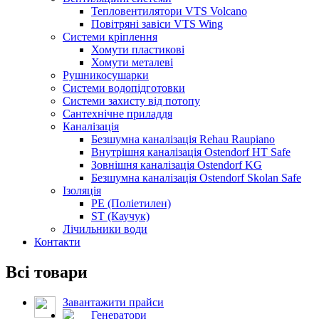
Тепловентилятори VTS Volcano
Повітряні завіси VTS Wing
Системи кріплення
Хомути пластикові
Хомути металеві
Рушникосушарки
Системи водопідготовки
Системи захисту від потопу
Сантехнічне приладдя
Каналізація
Безшумна каналізація Rehau Raupiano
Внутрішня каналізація Ostendorf HT Safe
Зовнішня каналізація Ostendorf KG
Безшумна каналізація Ostendorf Skolan Safe
Ізоляція
PE (Поліетилен)
ST (Каучук)
Лічильники води
Контакти
Всі товари
Завантажити прайси
Генератори