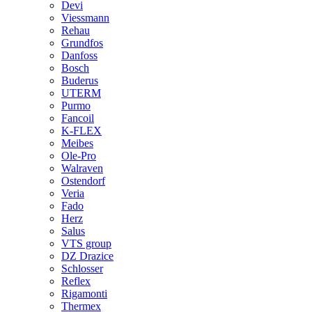
Devi
Viessmann
Rehau
Grundfos
Danfoss
Bosch
Buderus
UTERM
Purmo
Fancoil
K-FLEX
Meibes
Ole-Pro
Walraven
Ostendorf
Veria
Fado
Herz
Salus
VTS group
DZ Drazice
Schlosser
Reflex
Rigamonti
Thermex