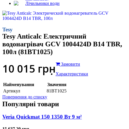
Лічильники води
Tesy
Tesy Anticalc Електричний
водонагрівач GCV 1004424D B14 TBR,
100л (81BT1025)
10 015
грн
Замовити
Характеристики
Найменування
Значення
Артикул
81BT1025
Повернення до списку
Популярні товари
Veria Quickmat 150 1350 Вт 9 м²
15 637.20 грн