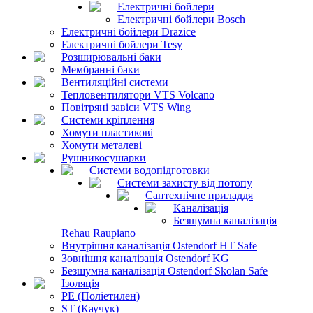
Електричні бойлери
Електричні бойлери Bosch
Електричні бойлери Drazice
Електричні бойлери Tesy
Розширювальні баки
Мембранні баки
Вентиляційні системи
Тепловентилятори VTS Volcano
Повітряні завіси VTS Wing
Системи кріплення
Хомути пластикові
Хомути металеві
Рушникосушарки
Системи водопідготовки
Системи захисту від потопу
Сантехнічне приладдя
Каналізація
Безшумна каналізація
Rehau Raupiano
Внутрішня каналізація Ostendorf HT Safe
Зовнішня каналізація Ostendorf KG
Безшумна каналізація Ostendorf Skolan Safe
Ізоляція
PE (Поліетилен)
ST (Каучук)