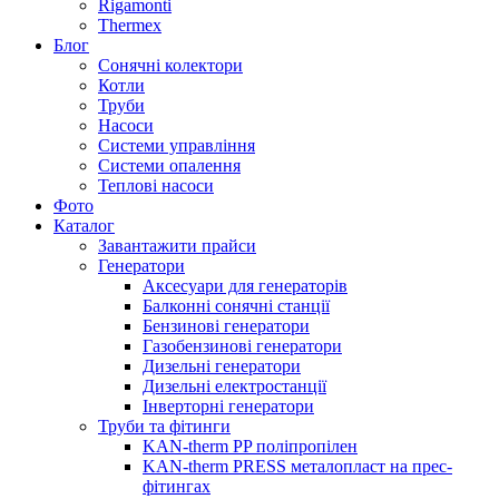
Rigamonti
Thermex
Блог
Сонячні колектори
Котли
Труби
Насоси
Системи управління
Системи опалення
Теплові насоси
Фото
Каталог
Завантажити прайси
Генератори
Аксесуари для генераторів
Балконні сонячні станції
Бензинові генератори
Газобензинові генератори
Дизельні генератори
Дизельні електростанції
Інверторні генератори
Труби та фітинги
KAN-therm PP поліпропілен
KAN-therm PRESS металопласт на прес-
фітингах