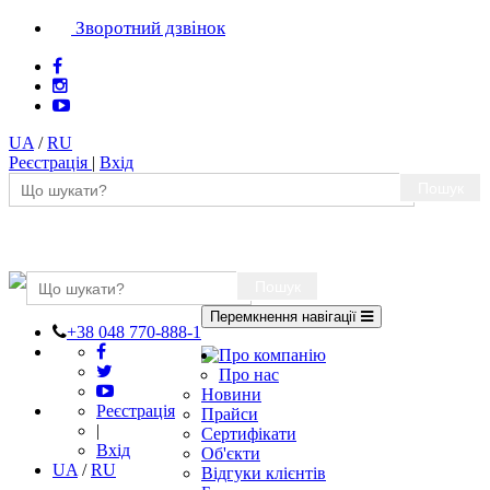
Зворотний дзвінок
UA
/
RU
Реєстрація
|
Вхід
Пошук
Пошук
Перемкнення навігації
+38 048 770-888-1
Про компанію
Про нас
Новини
Реєстрація
Прайси
|
Сертифікати
Вхід
Об'єкти
UA
/
RU
Відгуки клієнтів