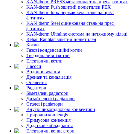
KAN-therm PRESS металопласт на прес-фітингах
KAN-therm Push зшитий поліетилен PEX
KAN-therm Inox нержавіюча сталь на прес-
фітингах
KAN-therm Steel оцинкована сталь на прес-
фітингах
KAN-therm Ultraline система на натяжному кільці
Rehau Rautitan зшитий поліетилен
Котли
Газові конденсаційні котли
Твердопаливні котли
Електричні котли
Насоси
Водопостачання
Дренаж та каналізація
Опалення
Радіатори
Біметалеві радіатори
Дизайнерські радіатори
Сталеві радіатори
Внутрішньопідлогові конвектори
Природна конвекція
Примусова конвекція
Додаткове обладнання
Електричні конвектори