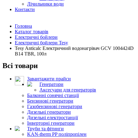
Лічильники води
Контакти
Головна
Каталог товарів
Електричні бойлери
Електричні бойлери Tesy
Tesy Anticalc Електричний водонагрівач GCV 1004424D
B14 TBR, 100л
Всі товари
Завантажити прайси
Генератори
Аксесуари для генераторів
Балконні сонячні станції
Бензинові генератори
Газобензинові генератори
Дизельні генератори
Дизельні електростанції
Інверторні генератори
Труби та фітинги
KAN-therm PP поліпропілен