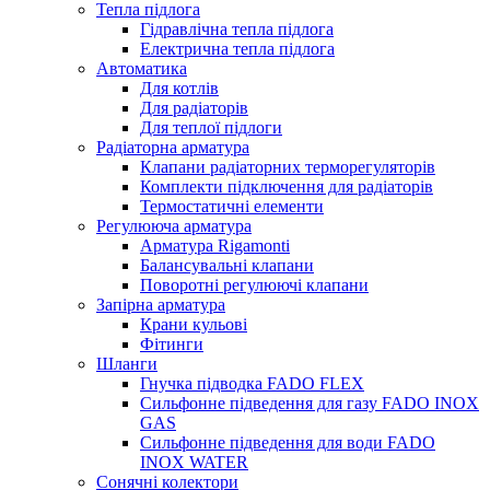
Тепла підлога
Гідравлічна тепла підлога
Електрична тепла підлога
Автоматика
Для котлів
Для радіаторів
Для теплої підлоги
Радіаторна арматура
Клапани радіаторних терморегуляторів
Комплекти підключення для радіаторів
Термостатичні елементи
Регулююча арматура
Арматура Rigamonti
Балансувальні клапани
Поворотні регулюючі клапани
Запірна арматура
Крани кульові
Фітинги
Шланги
Гнучка підводка FADO FLEX
Сильфонне підведення для газу FADO INOX
GAS
Сильфонне підведення для води FADO
INOX WATER
Сонячні колектори