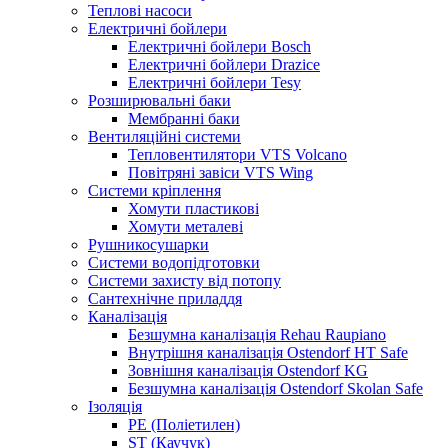
Теплові насоси
Електричні бойлери
Електричні бойлери Bosch
Електричні бойлери Drazice
Електричні бойлери Tesy
Розширювальні баки
Мембранні баки
Вентиляційні системи
Тепловентилятори VTS Volcano
Повітряні завіси VTS Wing
Системи кріплення
Хомути пластикові
Хомути металеві
Рушникосушарки
Системи водопідготовки
Системи захисту від потопу
Сантехнічне приладдя
Каналізація
Безшумна каналізація Rehau Raupiano
Внутрішня каналізація Ostendorf HT Safe
Зовнішня каналізація Ostendorf KG
Безшумна каналізація Ostendorf Skolan Safe
Ізоляція
PE (Поліетилен)
ST (Каучук)