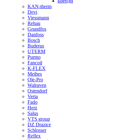
Бренди
KAN-therm
Devi
Viessmann
Rehau
Grundfos
Danfoss
Bosch
Buderus
UTERM
Purmo
Fancoil
K-FLEX
Meibes
Ole-Pro
Walraven
Ostendorf
Veria
Fado
Herz
Salus
VTS group
DZ Drazice
Schlosser
Reflex