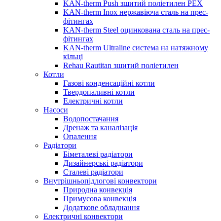
KAN-therm Push зшитий поліетилен PEX
KAN-therm Inox нержавіюча сталь на прес-
фітингах
KAN-therm Steel оцинкована сталь на прес-
фітингах
KAN-therm Ultraline система на натяжному
кільці
Rehau Rautitan зшитий поліетилен
Котли
Газові конденсаційні котли
Твердопаливні котли
Електричні котли
Насоси
Водопостачання
Дренаж та каналізація
Опалення
Радіатори
Біметалеві радіатори
Дизайнерські радіатори
Сталеві радіатори
Внутрішньопідлогові конвектори
Природна конвекція
Примусова конвекція
Додаткове обладнання
Електричні конвектори