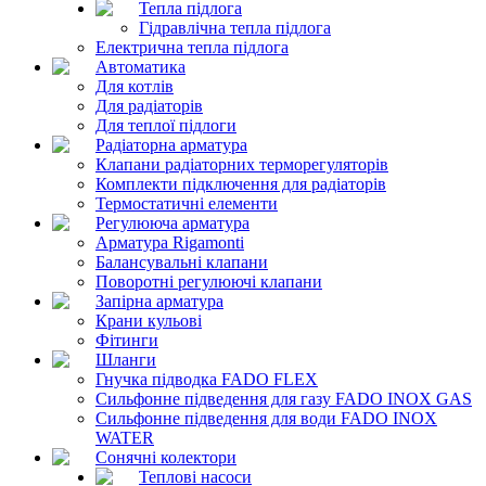
Тепла підлога
Гідравлічна тепла підлога
Електрична тепла підлога
Автоматика
Для котлів
Для радіаторів
Для теплої підлоги
Радіаторна арматура
Клапани радіаторних терморегуляторів
Комплекти підключення для радіаторів
Термостатичні елементи
Регулююча арматура
Арматура Rigamonti
Балансувальні клапани
Поворотні регулюючі клапани
Запірна арматура
Крани кульові
Фітинги
Шланги
Гнучка підводка FADO FLEX
Сильфонне підведення для газу FADO INOX GAS
Сильфонне підведення для води FADO INOX
WATER
Сонячні колектори
Теплові насоси