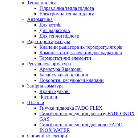
Тепла підлога
Гідравлічна тепла підлога
Електрична тепла підлога
Автоматика
Для котлів
Для радіаторів
Для теплої підлоги
Радіаторна арматура
Клапани радіаторних терморегуляторів
Комплекти підключення для радіаторів
Термостатичні елементи
Регулююча арматура
Арматура Rigamonti
Балансувальні клапани
Поворотні регулюючі клапани
Запірна арматура
Крани кульові
Фітинги
Шланги
Гнучка підводка FADO FLEX
Сильфонне підведення для газу FADO INOX
GAS
Сильфонне підведення для води FADO
INOX WATER
Сонячні колектори