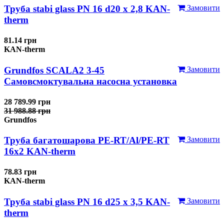
Труба stabi glass PN 16 d20 х 2,8 KAN-
Замовити
therm
81.14 грн
KAN-therm
Grundfos SCALA2 3-45
Замовити
Самовсмоктувальна насосна установка
28 789.99 грн
31 988.88 грн
Grundfos
Труба багатошарова PE-RT/Al/PE-RT
Замовити
16x2 KAN-therm
78.83 грн
KAN-therm
Труба stabi glass PN 16 d25 х 3,5 KAN-
Замовити
therm