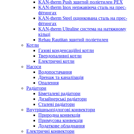
KAN-therm Push зшитий поліетилен PEX
KAN-therm Inox нержавіюча сталь на прес-
фітингах
KAN-therm Steel оцинкована сталь на прес-
фітингах
KAN-therm Ultraline система на натяжному
кільці
Rehau Rautitan зшитий поліетилен
Котли
Газові конденсаційні котли
Твердопаливні котли
Електричні котли
Насоси
Водопостачання
Дренаж та каналізація
Опалення
Радіатори
Біметалеві радіатори
Дизайнерські радіатори
Сталеві радіатори
Внутрішньопідлогові конвектори
Природна конвекція
Примусова конвекція
Додаткове обладнання
Електричні конвектори