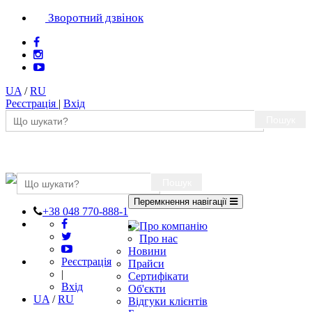
Зворотний дзвінок
UA
/
RU
Реєстрація
|
Вхід
Пошук
Пошук
Перемкнення навігації
+38 048 770-888-1
Про компанію
Про нас
Новини
Реєстрація
Прайси
|
Сертифікати
Вхід
Об'єкти
UA
/
RU
Відгуки клієнтів