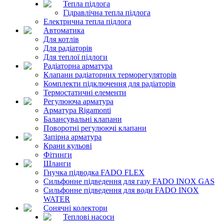
Тепла підлога
Гідравлічна тепла підлога
Електрична тепла підлога
Автоматика
Для котлів
Для радіаторів
Для теплої підлоги
Радіаторна арматура
Клапани радіаторних терморегуляторів
Комплекти підключення для радіаторів
Термостатичні елементи
Регулююча арматура
Арматура Rigamonti
Балансувальні клапани
Поворотні регулюючі клапани
Запірна арматура
Крани кульові
Фітинги
Шланги
Гнучка підводка FADO FLEX
Сильфонне підведення для газу FADO INOX GAS
Сильфонне підведення для води FADO INOX
WATER
Сонячні колектори
Теплові насоси