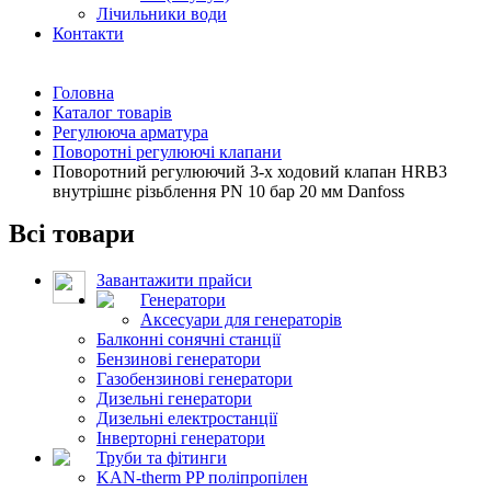
Лічильники води
Контакти
Головна
Каталог товарів
Регулююча арматура
Поворотні регулюючі клапани
Поворотний регулюючий 3-х ходовий клапан HRB3
внутрішнє різьблення PN 10 бар 20 мм Danfoss
Всі товари
Завантажити прайси
Генератори
Аксесуари для генераторів
Балконні сонячні станції
Бензинові генератори
Газобензинові генератори
Дизельні генератори
Дизельні електростанції
Інверторні генератори
Труби та фітинги
KAN-therm PP поліпропілен