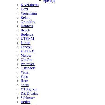
Бренди
KAN-therm
Devi
Viessmann
Rehau
Grundfos
Danfoss
Bosch
Buderus
UTERM
Purmo
Fancoil
K-FLEX
Meibes
Ole-Pro
Walraven
Ostendorf
Veria
Fado
Herz
Salus
VTS group
DZ Drazice
Schlosser
Reflex