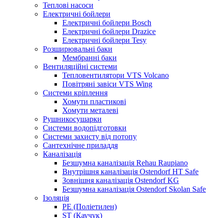
Теплові насоси
Електричні бойлери
Електричні бойлери Bosch
Електричні бойлери Drazice
Електричні бойлери Tesy
Розширювальні баки
Мембранні баки
Вентиляційні системи
Тепловентилятори VTS Volcano
Повітряні завіси VTS Wing
Системи кріплення
Хомути пластикові
Хомути металеві
Рушникосушарки
Системи водопідготовки
Системи захисту від потопу
Сантехнічне приладдя
Каналізація
Безшумна каналізація Rehau Raupiano
Внутрішня каналізація Ostendorf HT Safe
Зовнішня каналізація Ostendorf KG
Безшумна каналізація Ostendorf Skolan Safe
Ізоляція
PE (Поліетилен)
ST (Каучук)