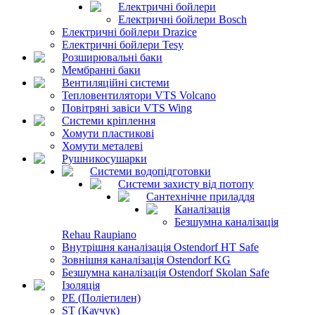
Електричні бойлери
Електричні бойлери Bosch
Електричні бойлери Drazice
Електричні бойлери Tesy
Розширювальні баки
Мембранні баки
Вентиляційні системи
Тепловентилятори VTS Volcano
Повітряні завіси VTS Wing
Системи кріплення
Хомути пластикові
Хомути металеві
Рушникосушарки
Системи водопідготовки
Системи захисту від потопу
Сантехнічне приладдя
Каналізація
Безшумна каналізація
Rehau Raupiano
Внутрішня каналізація Ostendorf HT Safe
Зовнішня каналізація Ostendorf KG
Безшумна каналізація Ostendorf Skolan Safe
Ізоляція
PE (Поліетилен)
ST (Каучук)