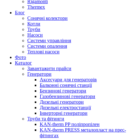
Rigamonti
Thermex
Блог
Сонячні колектори
Котли
Труби
Насоси
Системи управління
Системи опалення
Теплові насоси
Фото
Каталог
Завантажити прайси
Генератори
Аксесуари для генераторів
Балконні сонячні станції
Бензинові генератори
Газобензинові генератори
Дизельні генератори
Дизельні електростанції
Інверторні генератори
Труби та фітинги
KAN-therm PP поліпропілен
KAN-therm PRESS металопласт на прес-
фітингах