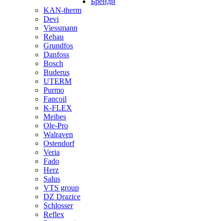
Бренди
KAN-therm
Devi
Viessmann
Rehau
Grundfos
Danfoss
Bosch
Buderus
UTERM
Purmo
Fancoil
K-FLEX
Meibes
Ole-Pro
Walraven
Ostendorf
Veria
Fado
Herz
Salus
VTS group
DZ Drazice
Schlosser
Reflex