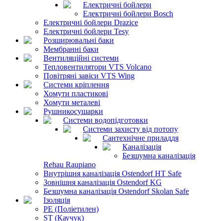
Електричні бойлери
Електричні бойлери Bosch
Електричні бойлери Drazice
Електричні бойлери Tesy
Розширювальні баки
Мембранні баки
Вентиляційні системи
Тепловентилятори VTS Volcano
Повітряні завіси VTS Wing
Системи кріплення
Хомути пластикові
Хомути металеві
Рушникосушарки
Системи водопідготовки
Системи захисту від потопу
Сантехнічне приладдя
Каналізація
Безшумна каналізація
Rehau Raupiano
Внутрішня каналізація Ostendorf HT Safe
Зовнішня каналізація Ostendorf KG
Безшумна каналізація Ostendorf Skolan Safe
Ізоляція
PE (Поліетилен)
ST (Каучук)