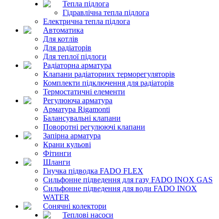
Тепла підлога
Гідравлічна тепла підлога
Електрична тепла підлога
Автоматика
Для котлів
Для радіаторів
Для теплої підлоги
Радіаторна арматура
Клапани радіаторних терморегуляторів
Комплекти підключення для радіаторів
Термостатичні елементи
Регулююча арматура
Арматура Rigamonti
Балансувальні клапани
Поворотні регулюючі клапани
Запірна арматура
Крани кульові
Фітинги
Шланги
Гнучка підводка FADO FLEX
Сильфонне підведення для газу FADO INOX GAS
Сильфонне підведення для води FADO INOX
WATER
Сонячні колектори
Теплові насоси