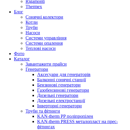
Rigamonti
Thermex
Блог
Сонячні колектори
Котли
Труби
Насоси
Системи управління
Системи опалення
Теплові насоси
Фото
Каталог
Завантажити прайси
Генератори
Аксесуари для генераторів
Балконні сонячні станції
Бензинові генератори
Газобензинові генератори
Дизельні генератори
Дизельні електростанції
Інверторні генератори
Труби та фітинги
KAN-therm PP поліпропілен
KAN-therm PRESS металопласт на прес-
фітингах