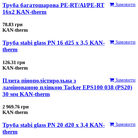
Труба багатошарова PE-RT/Al/PE-RT
Замовити
16x2 KAN-therm
78.83 грн
KAN-therm
Труба stabi glass PN 16 d25 х 3,5 KAN-
Замовити
therm
126.31 грн
KAN-therm
Плита пінополістирольна з
Замовити
ламінованою плівкою Tacker EPS100 038 (PS20)
30 мм KAN-therm
2 969.76 грн
KAN-therm
Труба stabi glass PN 20 d20 х 3,4 KAN-
Замовити
therm