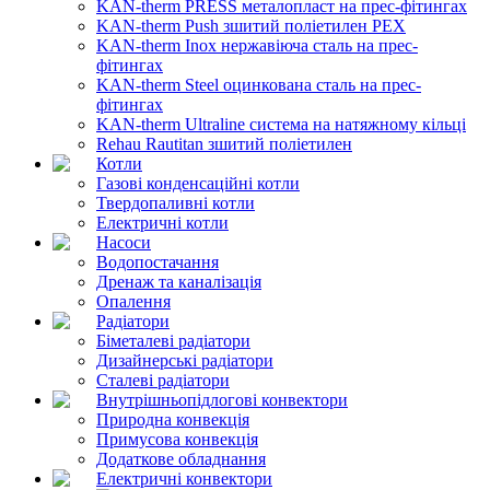
KAN-therm PRESS металопласт на прес-фітингах
KAN-therm Push зшитий поліетилен PEX
KAN-therm Inox нержавіюча сталь на прес-
фітингах
KAN-therm Steel оцинкована сталь на прес-
фітингах
KAN-therm Ultraline система на натяжному кільці
Rehau Rautitan зшитий поліетилен
Котли
Газові конденсаційні котли
Твердопаливні котли
Електричні котли
Насоси
Водопостачання
Дренаж та каналізація
Опалення
Радіатори
Біметалеві радіатори
Дизайнерські радіатори
Сталеві радіатори
Внутрішньопідлогові конвектори
Природна конвекція
Примусова конвекція
Додаткове обладнання
Електричні конвектори