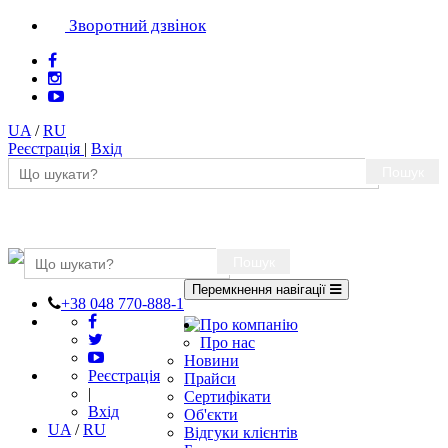
Зворотний дзвінок
UA
/
RU
Реєстрація
|
Вхід
Пошук
Пошук
Перемкнення навігації
+38 048 770-888-1
Про компанію
Про нас
Новини
Реєстрація
Прайси
|
Сертифікати
Вхід
Об'єкти
UA
/
RU
Відгуки клієнтів