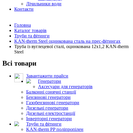
Лічильники води
Контакти
Головна
Каталог товарів
Труби та фітинги
KAN-therm Steel оцинкована сталь на прес-фітингах
Труба із вуглецевої сталі, оцинкована 12x1,2 KAN-therm
Steel
Всі товари
Завантажити прайси
Генератори
Аксесуари для генераторів
Балконні сонячні станції
Бензинові генератори
Газобензинові генератори
Дизельні генератори
Дизельні електростанції
Інверторні генератори
Труби та фітинги
KAN-therm PP поліпропілен