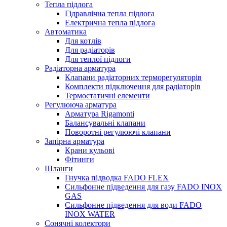
Тепла підлога
Гідравлічна тепла підлога
Електрична тепла підлога
Автоматика
Для котлів
Для радіаторів
Для теплої підлоги
Радіаторна арматура
Клапани радіаторних терморегуляторів
Комплекти підключення для радіаторів
Термостатичні елементи
Регулююча арматура
Арматура Rigamonti
Балансувальні клапани
Поворотні регулюючі клапани
Запірна арматура
Крани кульові
Фітинги
Шланги
Гнучка підводка FADO FLEX
Сильфонне підведення для газу FADO INOX
GAS
Сильфонне підведення для води FADO
INOX WATER
Сонячні колектори