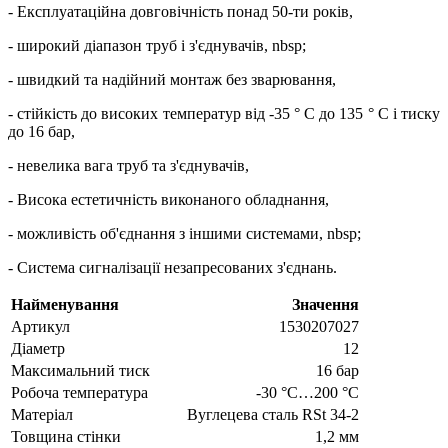
- Експлуатаційна довговічність понад 50-ти років,
- широкий діапазон труб і з'єднувачів, nbsp;
- швидкий та надійний монтаж без зварювання,
- стійкість до високих температур від -35 ° C до 135 ° C і тиску
до 16 бар,
- невелика вага труб та з'єднувачів,
- Висока естетичність виконаного обладнання,
- можливість об'єднання з іншими системами, nbsp;
- Система сигналізації незапресованих з'єднань.
Найменування
Значення
Артикул
1530207027
Діаметр
12
Максимальний тиск
16 бар
Робоча температура
-30 °C…200 °C
Матеріал
Вуглецева сталь RSt 34-2
Товщина стінки
1,2 мм