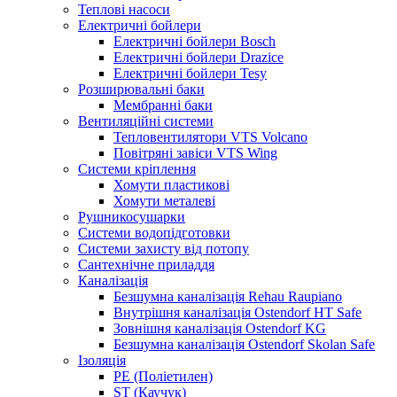
Теплові насоси
Електричні бойлери
Електричні бойлери Bosch
Електричні бойлери Drazice
Електричні бойлери Tesy
Розширювальні баки
Мембранні баки
Вентиляційні системи
Тепловентилятори VTS Volcano
Повітряні завіси VTS Wing
Системи кріплення
Хомути пластикові
Хомути металеві
Рушникосушарки
Системи водопідготовки
Системи захисту від потопу
Сантехнічне приладдя
Каналізація
Безшумна каналізація Rehau Raupiano
Внутрішня каналізація Ostendorf HT Safe
Зовнішня каналізація Ostendorf KG
Безшумна каналізація Ostendorf Skolan Safe
Ізоляція
PE (Поліетилен)
ST (Каучук)