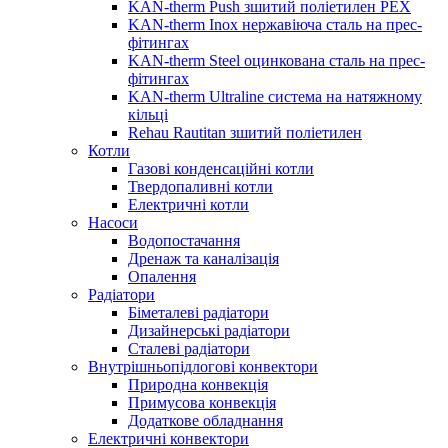
KAN-therm Push зшитий поліетилен PEX
KAN-therm Inox нержавіюча сталь на прес-
фітингах
KAN-therm Steel оцинкована сталь на прес-
фітингах
KAN-therm Ultraline система на натяжному
кільці
Rehau Rautitan зшитий поліетилен
Котли
Газові конденсаційні котли
Твердопаливні котли
Електричні котли
Насоси
Водопостачання
Дренаж та каналізація
Опалення
Радіатори
Біметалеві радіатори
Дизайнерські радіатори
Сталеві радіатори
Внутрішньопідлогові конвектори
Природна конвекція
Примусова конвекція
Додаткове обладнання
Електричні конвектори