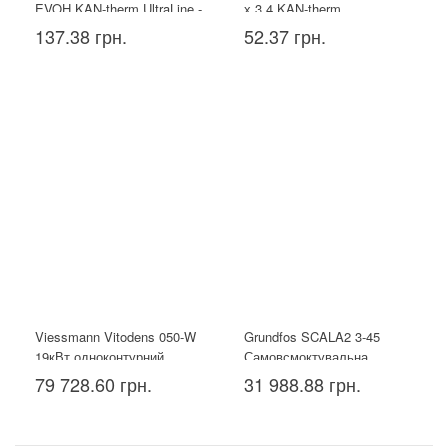
EVOH KAN-therm UltraLine -
х 3,4 KAN-therm
16x2.2
137.38 грн.
52.37 грн.
Viessmann Vitodens 050-W
Grundfos SCALA2 3-45
19кВт одноконтурний
Самовсмоктувальна
насосна установка
79 728.60 грн.
31 988.88 грн.