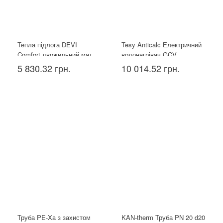
Тепла підлога DEVI
Tesy Anticalc Електричний
Comfort двожильний мат
водонагрівач GCV
150T 1.5 м²
1004424D B14 TBR, 100л
5 830.32 грн.
10 014.52 грн.
Труба PE-Xa з захистом
KAN-therm Труба PN 20 d20