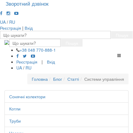
Зворотний дзвінок
UA
/
RU
Реєстрація
|
Вхід
Пошук
Пошук
+38 048 770-888-1
Перемк
навігації
Реєстрація
|
Вхід
UA
/
RU
Головна
Блог
Статті
Системи управління
Сонячні колектори
Котли
Труби