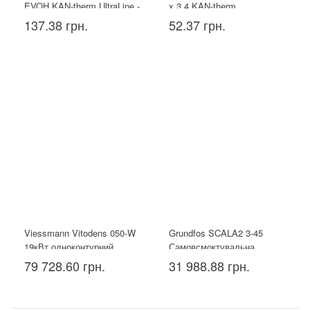
EVOH KAN-therm UltraLine -
х 3,4 KAN-therm
16x2.2
137.38 грн.
52.37 грн.
Viessmann Vitodens 050-W
Grundfos SCALA2 3-45
19кВт одноконтурний
Самовсмоктувальна
насосна установка
79 728.60 грн.
31 988.88 грн.