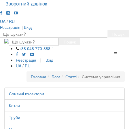
Зворотний дзвінок
UA
/
RU
Реєстрація
|
Вхід
Пошук
Пошук
+38 048 770-888-1
Перемк
навігації
Реєстрація
|
Вхід
UA
/
RU
Головна
Блог
Статті
Системи управління
Сонячні колектори
Котли
Труби