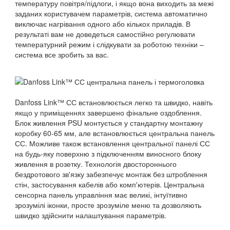
температуру повітря/підлоги, і якщо вона виходить за межі
заданих користувачем параметрів, система автоматично
виключає нагрівання одного або кількох приладів. В
результаті вам не доведеться самостійно регулювати
температурний режим і слідкувати за роботою техніки –
система все зробить за вас.
Danfoss Link™ СС встановлюється легко та швидко, навіть
якщо у приміщеннях завершено фінальне оздоблення.
Блок живлення PSU монтується у стандартну монтажну
коробку 60-65 мм, але встановлюється центральна панель
СС. Можливе також встановлення центральної панелі СС
на будь-яку поверхню з підключенням виносного блоку
живлення в розетку. Технологія двостороннього
бездротового зв'язку забезпечує монтаж без штроблення
стін, застосування кабелів або комп'ютерів. Центральна
сенсорна панель управління має великі, інтуїтивно
зрозумілі іконки, просте зрозуміле меню та дозволяють
швидко здійснити налаштування параметрів.