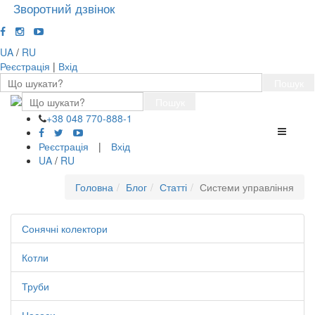
Зворотний дзвінок
UA
/
RU
Реєстрація
|
Вхід
Пошук
Пошук
+38 048 770-888-1
Перемк
навігації
Реєстрація
|
Вхід
UA
/
RU
Головна
Блог
Статті
Системи управління
Сонячні колектори
Котли
Труби