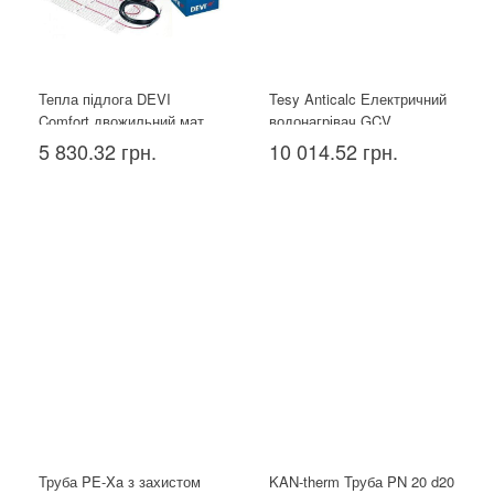
Тепла підлога DEVI
Tesy Anticalc Електричний
Comfort двожильний мат
водонагрівач GCV
150T 1.5 м²
1004424D B14 TBR, 100л
5 830.32 грн.
10 014.52 грн.
Труба PE-Xa з захистом
KAN-therm Труба PN 20 d20