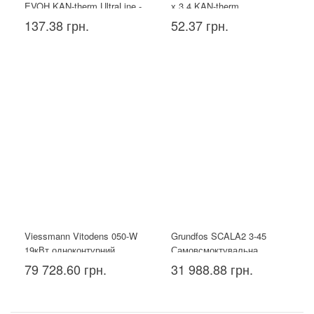
EVOH KAN-therm UltraLine -
х 3,4 KAN-therm
16x2.2
137.38 грн.
52.37 грн.
Viessmann Vitodens 050-W
Grundfos SCALA2 3-45
19кВт одноконтурний
Самовсмоктувальна
насосна установка
79 728.60 грн.
31 988.88 грн.