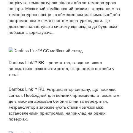
нагріву за температурою підлоги або за температурою
повітря. Можливий комбінований режим з керуванням за
температурою повітря, з обмеженням максимальної або
підтриманням мінімальної температури підлоги. Це
дозволяє налаштувати систему відповідно до будь-яких
побажань користувача.
Danfoss Link™ ВR – реле котла, завдання якого
автоматично відключати котел, якщо немає потреби у
теплі.
Danfoss Link™ RU. Ретранслятор сигналу, що посилює
сигнал. Необхідний для великих приміщень, а також там,
де є масивні армовані бетонні стіни та перекриття.
Ретранслятори забезпечують стійкий зв'язок між
встановленими пристроями, наприклад на різних
поверхах.