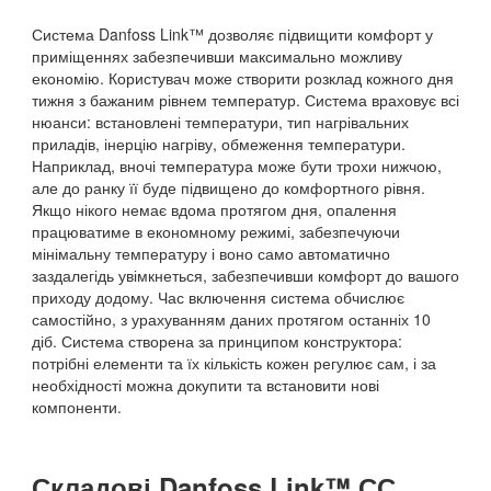
Система Danfoss Link™ дозволяє підвищити комфорт у
приміщеннях забезпечивши максимально можливу
економію. Користувач може створити розклад кожного дня
тижня з бажаним рівнем температур. Система враховує всі
нюанси: встановлені температури, тип нагрівальних
приладів, інерцію нагріву, обмеження температури.
Наприклад, вночі температура може бути трохи нижчою,
але до ранку її буде підвищено до комфортного рівня.
Якщо нікого немає вдома протягом дня, опалення
працюватиме в економному режимі, забезпечуючи
мінімальну температуру і воно само автоматично
заздалегідь увімкнеться, забезпечивши комфорт до вашого
приходу додому. Час включення система обчислює
самостійно, з урахуванням даних протягом останніх 10
діб. Система створена за принципом конструктора:
потрібні елементи та їх кількість кожен регулює сам, і за
необхідності можна докупити та встановити нові
компоненти.
Складові Danfoss Link™ СС