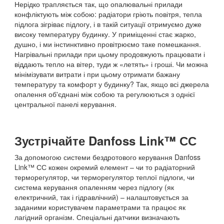
Нерідко трапляється так, що опалювальні прилади
конфліктують між собою: радіатори гріють повітря, тепла
підлога зігріває підлогу, і в такій ситуації отримуємо дуже
високу температуру будинку. У приміщенні стає жарко,
душно, і ми інстинктивно провітрюємо таке помешкання.
Нагрівальні прилади при цьому продовжують працювати і
віддають тепло на вітер, туди ж «летять» і гроші. Чи можна
мінімізувати витрати і при цьому отримати бажану
температуру та комфорт у будинку? Так, якщо всі джерела
опалення об'єднані між собою та регулюються з однієї
центральної панелі керування.
Зустрічайте Danfoss Link™ СС
За допомогою системи бездротового керування Danfoss
Link™ СС кожен окремий елемент – чи то радіаторний
терморегулятор, чи терморегулятор теплої підлоги, чи
система керування опаленням через підлогу (як
електричний, так і гідравлічний) – налаштовується за
заданими користувачем параметрами та працює як
лагідний організм. Спеціальні датчики визначають