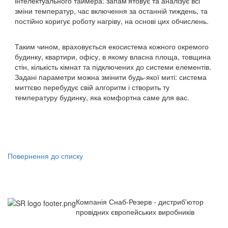
інтелектуального таймера: запам'ятовує та аналізує всі
зміни температур, час включення за останній тиждень, та
постійно коригує роботу нагріву, на основі цих обчислень.
Таким чином, враховується екосистема кожного окремого
будинку, квартири, офісу, в якому власна площа, товщина
стін, кількість кімнат та підключених до системи елементів.
Задані параметри можна змінити будь-якої миті: система
миттєво перебудує свій алгоритм і створить ту
температуру будинку, яка комфортна саме для вас.
Повернення до списку
Компанія Снаб-Резерв - дистриб'ютор
провідних європейських виробників