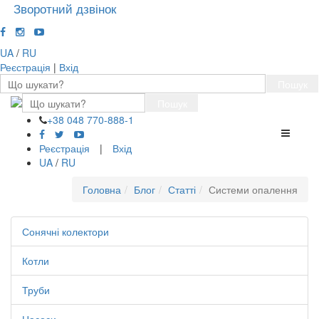
Зворотний дзвінок
UA
/
RU
Реєстрація
|
Вхід
Пошук
Пошук
+38 048 770-888-1
Перемк
навігації
Реєстрація
|
Вхід
UA
/
RU
Головна
Блог
Статті
Системи опалення
Сонячні колектори
Котли
Труби