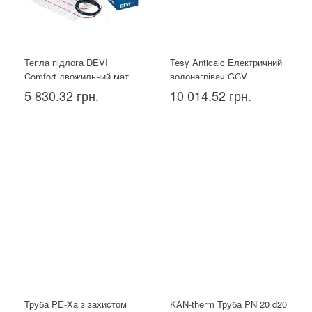
Тепла підлога DEVI
Tesy Anticalc Електричний
Comfort двожильний мат
водонагрівач GCV
150T 1.5 м²
1004424D B14 TBR, 100л
5 830.32 грн.
10 014.52 грн.
Труба PE-Xa з захистом
KAN-therm Труба PN 20 d20