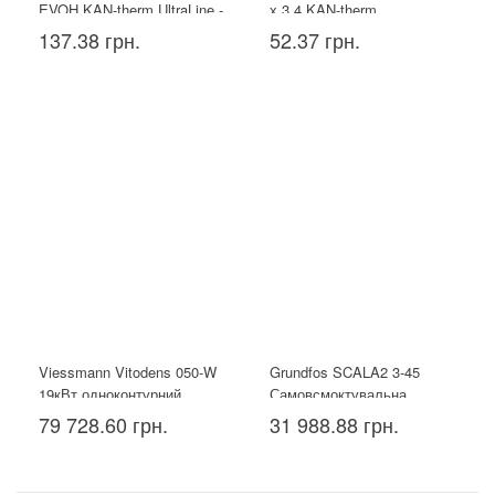
EVOH KAN-therm UltraLine -
х 3,4 KAN-therm
16x2.2
137.38 грн.
52.37 грн.
Viessmann Vitodens 050-W
Grundfos SCALA2 3-45
19кВт одноконтурний
Самовсмоктувальна
насосна установка
79 728.60 грн.
31 988.88 грн.