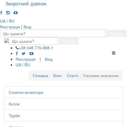
Зворотний дзвінок
UA
/
RU
Реєстрація
|
Вхід
Пошук
Пошук
+38 048 770-888-1
Перемк
навігації
Реєстрація
|
Вхід
UA
/
RU
Головна
Блог
Статті
Системи опалення
Сонячні колектори
Котли
Труби