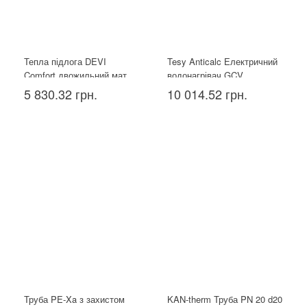
Тепла підлога DEVI
Tesy Anticalc Електричний
Comfort двожильний мат
водонагрівач GCV
150T 1.5 м²
1004424D B14 TBR, 100л
5 830.32 грн.
10 014.52 грн.
Труба PE-Xa з захистом
KAN-therm Труба PN 20 d20