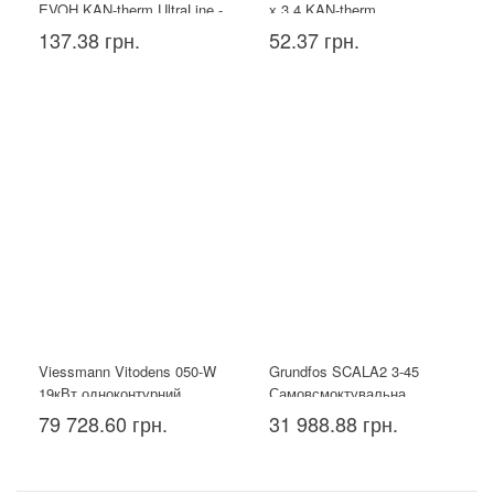
EVOH KAN-therm UltraLine -
х 3,4 KAN-therm
16x2.2
137.38 грн.
52.37 грн.
Viessmann Vitodens 050-W
Grundfos SCALA2 3-45
19кВт одноконтурний
Самовсмоктувальна
насосна установка
79 728.60 грн.
31 988.88 грн.