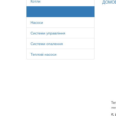
Котли
ДОМО
Труби
Насоси
Системи управління
Системи опалення
Теплові насоси
Те
дв
5 