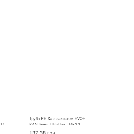
Труба PE-Xa з захистом EVOH
B14
KAN-therm UltraLine - 16x2.2
137.38 грн.