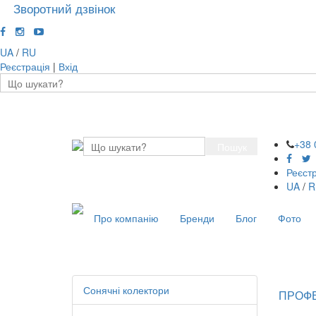
Зворотний дзвінок
UA
/
RU
Реєстрація
|
Вхід
+38 
Пошук
Реєст
UA
/
R
Про компанію
Бренди
Блог
Фото
Сонячні колектори
ПРОФ