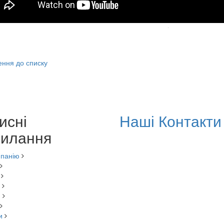
ння до списку
исні
Наші Контакти
илання
мпанію
и
и