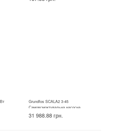
кВт
Grundfos SCALA2 3-45
Самовсмоктувальна насосна
установка
31 988.88 грн.