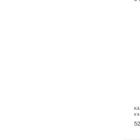
KA
KA
52