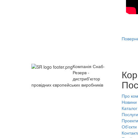
Поверне
Компанія Снаб-
Кор
Резерв -
дистриб'ютор
Пос
провідних європейських виробників
Про ко
Новини
Каталог
Послуги
Проект
Об'єкти
Контакт