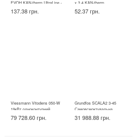
EVOH KAN-therm UltraLine -
х 3,4 KAN-therm
16x2.2
137.38 грн.
52.37 грн.
Viessmann Vitodens 050-W
Grundfos SCALA2 3-45
19кВт одноконтурний
Самовсмоктувальна
насосна установка
79 728.60 грн.
31 988.88 грн.