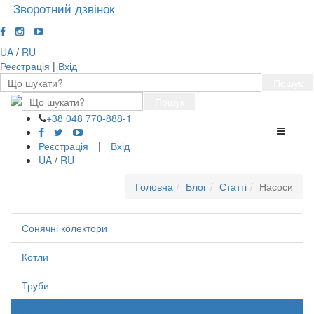
Зворотний дзвінок
UA
/
RU
Реєстрація
|
Вхід
Пошук
Пошук
+38 048 770-888-1
Перемк
навігації
Реєстрація
|
Вхід
UA
/
RU
Головна
Блог
Статті
Насоси
Сонячні колектори
Котли
Труби