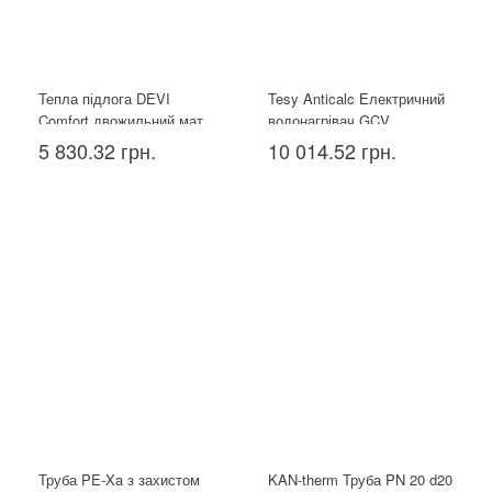
Тепла підлога DEVI
Tesy Anticalc Електричний
Comfort двожильний мат
водонагрівач GCV
150T 1.5 м²
1004424D B14 TBR, 100л
5 830.32 грн.
10 014.52 грн.
Труба PE-Xa з захистом
KAN-therm Труба PN 20 d20