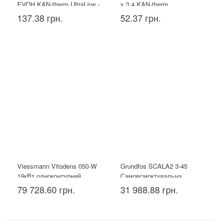
EVOH KAN-therm UltraLine -
х 3,4 KAN-therm
16x2.2
137.38 грн.
52.37 грн.
Viessmann Vitodens 050-W
Grundfos SCALA2 3-45
19кВт одноконтурний
Самовсмоктувальна
насосна установка
79 728.60 грн.
31 988.88 грн.