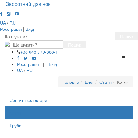
Зворотний дзвінок
UA
/
RU
Реєстрація
|
Вхід
Пошук
Пошук
+38 048 770-888-1
Перемк
навігації
Реєстрація
|
Вхід
UA
/
RU
Головна
Блог
Статті
Котли
Сонячні колектори
Котли
Труби