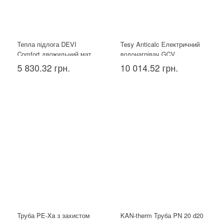
Тепла підлога DEVI
Tesy Anticalc Електричний
Comfort двожильний мат
водонагрівач GCV
150T 1.5 м²
1004424D B14 TBR, 100л
5 830.32 грн.
10 014.52 грн.
Труба PE-Xa з захистом
KAN-therm Труба PN 20 d20