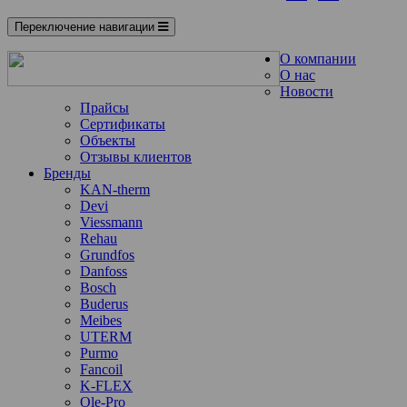
Переключение навигации
О компании
О нас
Новости
Прайсы
Сертификаты
Объекты
Отзывы клиентов
Бренды
KAN-therm
Devi
Viessmann
Rehau
Grundfos
Danfoss
Bosch
Buderus
Meibes
UTERM
Purmo
Fancoil
K-FLEX
Ole-Pro