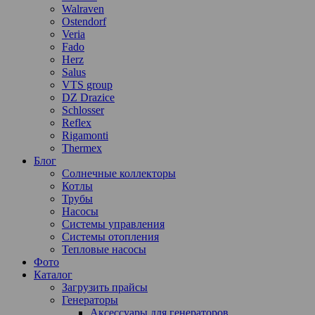
Walraven
Ostendorf
Veria
Fado
Herz
Salus
VTS group
DZ Drazice
Schlosser
Reflex
Rigamonti
Thermex
Блог
Солнечные коллекторы
Котлы
Трубы
Насосы
Системы управления
Системы отопления
Тепловые насосы
Фото
Каталог
Загрузить прайсы
Генераторы
Аксессуары для генераторов