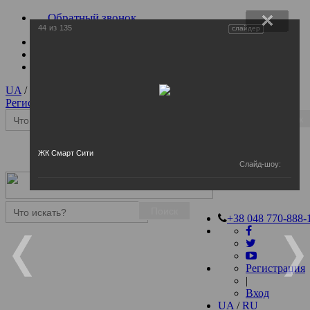
Обратный звонок
44
из
135
слайдер
UA
/
RU
Регистрация
|
Вход
Поиск
ЖК Смарт Сити
Слайд-шоу:
Поиск
+38 048 770-888-
Регистрация
|
Вход
UA
/
RU