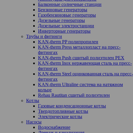
Балконные солнечные станции
Бензиновые генераторы
Газобензиновые генераторы
Дизельные генераторы
Дизельные электростанции
Инверторные генераторы
Трубы и фитинги
KAN-therm PP полипропилен
KAN-therm Рress металлопласт на пресс-
фитингах
KAN-therm Push сшитый полиэтилен PEX
KAN-therm Inox нержавеющая сталь на пресс-
фитингах
KAN-therm Steel оцинкованная сталь на пресс-
фитингах
KAN-therm Ultraline система на натяжном
кольце
Rehau Rautitan сшитый полиэтилен
Котлы
Газовые конденсационные котлы
Твердотопливные котлы
Электрические котлы
Насосы
Водоснабжение
Дренаж и канализация