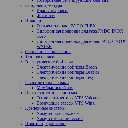
Поворотные регулирующие клапаны
Запорная арматура
Краны шаровые
Фитинги
Шланги
Гибкая подводка FADO FLEX
Сильфонная подводка для газа FADO INOX
GAS
Сильфонная подводка для воды FADO INOX
WATER
Солнечные коллекторы
Тепловые насосы
Электрические бойлеры
Электрические бойлеры Bosch
Электрические бойлеры Drazice
Электрические бойлеры Tesy
Расширительные баки
Мембранные баки
Вентиляционные системы
Тепловентиляторы VTS Volcano
Воздушные завесы VTS Wing
Крепежные системы
Хомуты пластиковые
Хомуты металлические
Полотенцесушители