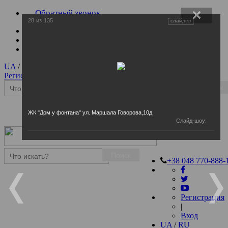
Обратный звонок
28
из
135
слайдер
UA
/
RU
Регистрация
|
Вход
Поиск
ЖК "Дом у фонтана" ул. Маршала Говорова,10д
Слайд-шоу:
Поиск
+38 048 770-888-
Регистрация
|
Вход
UA
/
RU