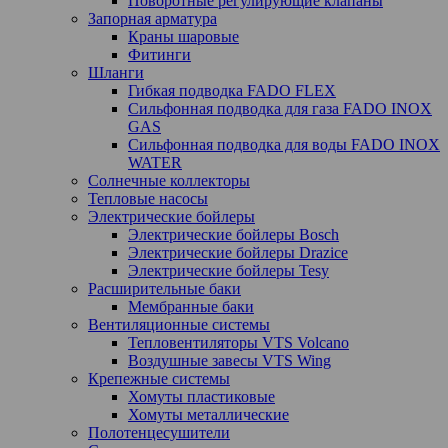
Поворотные регулирующие клапаны
Запорная арматура
Краны шаровые
Фитинги
Шланги
Гибкая подводка FADO FLEX
Сильфонная подводка для газа FADO INOX
GAS
Сильфонная подводка для воды FADO INOX
WATER
Солнечные коллекторы
Тепловые насосы
Электрические бойлеры
Электрические бойлеры Bosch
Электрические бойлеры Drazice
Электрические бойлеры Tesy
Расширительные баки
Мембранные баки
Вентиляционные системы
Тепловентиляторы VTS Volcano
Воздушные завесы VTS Wing
Крепежные системы
Хомуты пластиковые
Хомуты металлические
Полотенцесушители