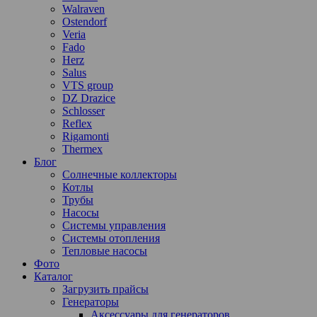
Walraven
Ostendorf
Veria
Fado
Herz
Salus
VTS group
DZ Drazice
Schlosser
Reflex
Rigamonti
Thermex
Блог
Солнечные коллекторы
Котлы
Трубы
Насосы
Системы управления
Системы отопления
Тепловые насосы
Фото
Каталог
Загрузить прайсы
Генераторы
Аксессуары для генераторов