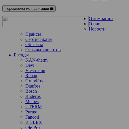
Переключение навигации
О компании
О нас
Новости
Прайсы
Сертификаты
Объекты
Отзывы клиентов
Бренды
KAN-therm
Devi
Viessmann
Rehau
Grundfos
Danfoss
Bosch
Buderus
Meibes
UTERM
Purmo
Fancoil
K-FLEX
Ole-Pro