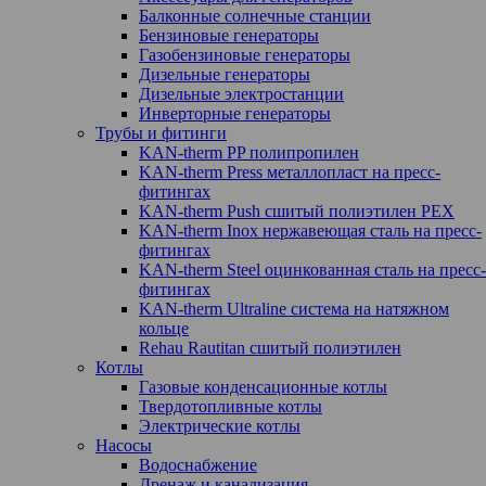
Балконные солнечные станции
Бензиновые генераторы
Газобензиновые генераторы
Дизельные генераторы
Дизельные электростанции
Инверторные генераторы
Трубы и фитинги
KAN-therm PP полипропилен
KAN-therm Рress металлопласт на пресс-
фитингах
KAN-therm Push сшитый полиэтилен PEX
KAN-therm Inox нержавеющая сталь на пресс-
фитингах
KAN-therm Steel оцинкованная сталь на пресс-
фитингах
KAN-therm Ultraline система на натяжном
кольце
Rehau Rautitan сшитый полиэтилен
Котлы
Газовые конденсационные котлы
Твердотопливные котлы
Электрические котлы
Насосы
Водоснабжение
Дренаж и канализация