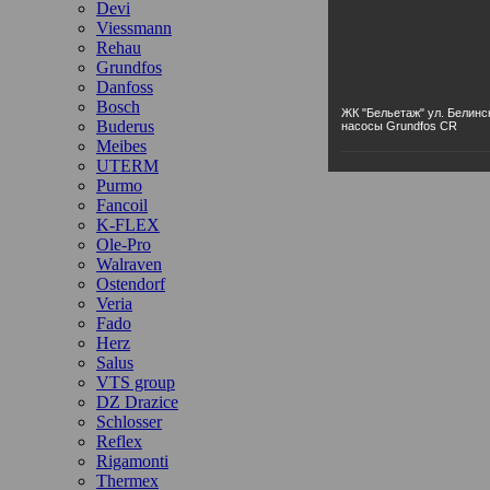
Devi
Viessmann
Rehau
Grundfos
Danfoss
Bosch
ЖК "Бельетаж" ул. Белинс
Buderus
насосы Grundfos CR
Meibes
UTERM
Purmo
Fancoil
K-FLEX
Ole-Pro
Walraven
Ostendorf
Veria
Fado
Herz
Salus
VTS group
DZ Drazice
Schlosser
Reflex
Rigamonti
Thermex