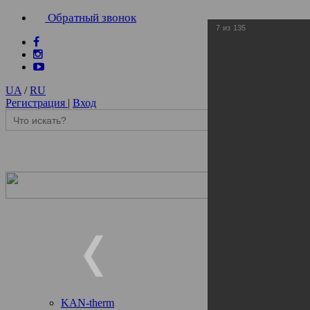
Обратный звонок
7
из
135
UA
/
RU
Регистрация
|
Вход
KAN-therm