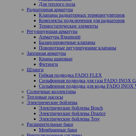
Для теплого пола
Радиаторная арматура
Клапаны радиаторных терморегуляторов
Комплекты подключения для радиаторов
Термостатические элементы
Регулирующая арматура
Арматура Rigamonti
Балансировочные клапаны
Поворотные регулирующие клапаны
Запорная арматура
Краны шаровые
Фитинги
Шланги
Гибкая подводка FADO FLEX
Сильфонная подводка для газа FADO INOX 
Сильфонная подводка для воды FADO INOX
Солнечные коллекторы
Тепловые насосы
Электрические бойлеры
Электрические бойлеры Bosch
Электрические бойлеры Drazice
Электрические бойлеры Tesy
Расширительные баки
Мембранные баки
Вентиляционные системы