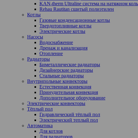
KAN-therm Ultraline система на натяжном кол
Rehau Rautitan сшитый полиэтилен
Котлы
Газовые конденсационные котлы
Твердотопливные котлы
Электрические котлы
Насосы
Водоснабжение
Дренаж и канализация
Отопление
Радиаторы
Биметаллические радиаторы
Дизайнерские радиаторы
Стальные радиаторы
Внутрипольные конвекторы
Естественная конвекция
Принудительная конвекция
Дополнительное оборудование
Электрические конвекторы
Тёплый пол
Гидравлический тёплый пол
Электрический теплый пол
Автоматика
Для котлов
Для радиаторов