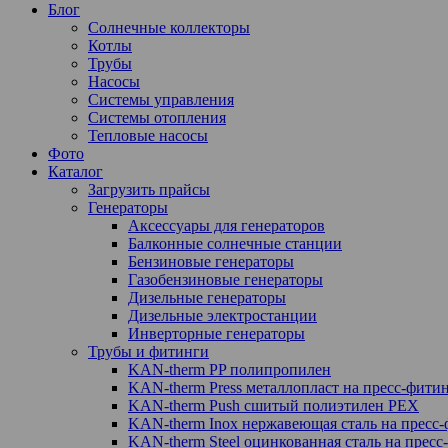
Блог
Солнечные коллекторы
Котлы
Трубы
Насосы
Системы управления
Системы отопления
Тепловые насосы
Фото
Каталог
Загрузить прайсы
Генераторы
Аксессуары для генераторов
Балконные солнечные станции
Бензиновые генераторы
Газобензиновые генераторы
Дизельные генераторы
Дизельные электростанции
Инверторные генераторы
Трубы и фитинги
KAN-therm PP полипропилен
KAN-therm Рress металлопласт на пресс-фити
KAN-therm Push сшитый полиэтилен PEX
KAN-therm Inox нержавеющая сталь на пресс
KAN-therm Steel оцинкованная сталь на пресс