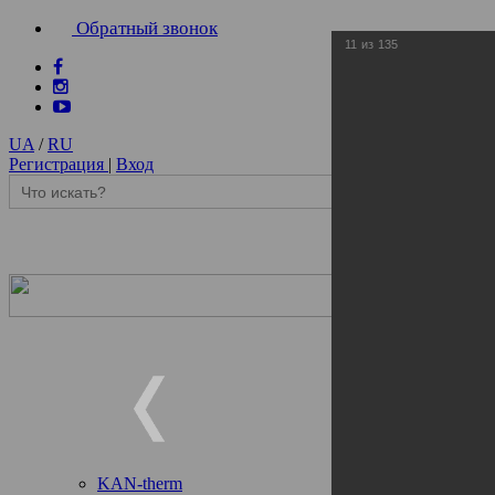
Обратный звонок
11
из
135
UA
/
RU
Регистрация
|
Вход
KAN-therm