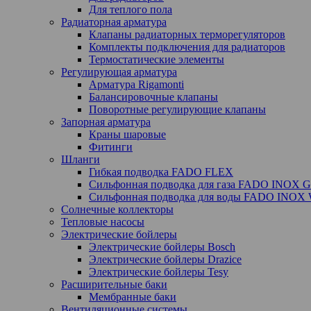
Для теплого пола
Радиаторная арматура
Клапаны радиаторных терморегуляторов
Комплекты подключения для радиаторов
Термостатические элементы
Регулирующая арматура
Арматура Rigamonti
Балансировочные клапаны
Поворотные регулирующие клапаны
Запорная арматура
Краны шаровые
Фитинги
Шланги
Гибкая подводка FADO FLEX
Сильфонная подводка для газа FADO INOX 
Сильфонная подводка для воды FADO INOX
Солнечные коллекторы
Тепловые насосы
Электрические бойлеры
Электрические бойлеры Bosch
Электрические бойлеры Drazice
Электрические бойлеры Tesy
Расширительные баки
Мембранные баки
Вентиляционные системы