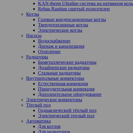
KAN-therm Ultraline система на натяжном кол
Rehau Rautitan сшитый полиэтилен
Котлы
Газовые конденсационные котлы
Твердотопливные котлы
Электрические котлы
Насосы
Водоснабжение
Дренаж и канализация
Отопление
Радиаторы
Биметаллические радиаторы
Дизайнерские радиаторы
Стальные радиаторы
Внутрипольные конвекторы
Естественная конвекция
Принудительная конвекция
Дополнительное оборудование
Электрические конвекторы
Тёплый пол
Гидравлический тёплый пол
Электрический теплый пол
Автоматика
Для котлов
Для радиаторов