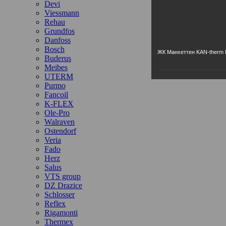
Devi
Viessmann
Rehau
Grundfos
Danfoss
Bosch
ЖК Манхеттен KAN-therm P
Buderus
Meibes
UTERM
Purmo
Fancoil
K-FLEX
Ole-Pro
Walraven
Ostendorf
Veria
Fado
Herz
Salus
VTS group
DZ Drazice
Schlosser
Reflex
Rigamonti
Thermex