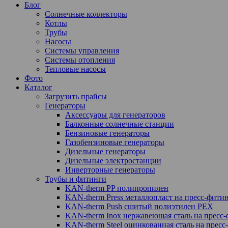
Блог
Солнечные коллекторы
Котлы
Трубы
Насосы
Системы управления
Системы отопления
Тепловые насосы
Фото
Каталог
Загрузить прайсы
Генераторы
Аксессуары для генераторов
Балконные солнечные станции
Бензиновые генераторы
Газобензиновые генераторы
Дизельные генераторы
Дизельные электростанции
Инверторные генераторы
Трубы и фитинги
KAN-therm PP полипропилен
KAN-therm Рress металлопласт на пресс-фити
KAN-therm Push сшитый полиэтилен PEX
KAN-therm Inox нержавеющая сталь на пресс
KAN-therm Steel оцинкованная сталь на пресс