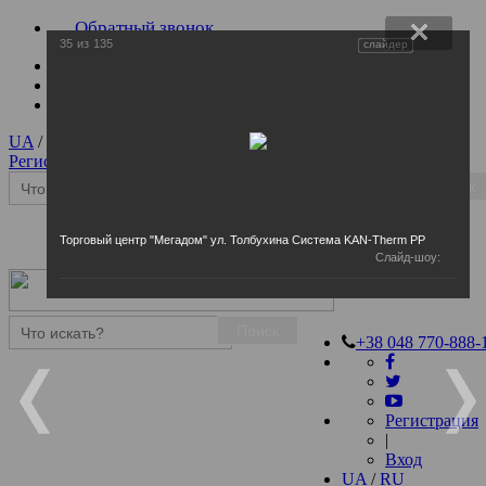
Обратный звонок
35
из
135
слайдер
UA
/
RU
Регистрация
|
Вход
Поиск
Торговый центр "Мегадом" ул. Толбухина Система KAN-Therm PP
Слайд-шоу:
Поиск
+38 048 770-888-
Регистрация
|
Вход
UA
/
RU