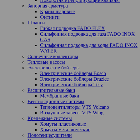
Поворотные регулирующие клапаны
Запорная арматура
Краны шаровые
Фитинги
Шланги
Гибкая подводка FADO FLEX
Сильфонная подводка для газа FADO INOX
GAS
Сильфонная подводка для воды FADO INOX
WATER
Солнечные коллекторы
Тепловые насосы
Электрические бойлеры
Электрические бойлеры Bosch
Электрические бойлеры Drazice
Электрические бойлеры Tesy
Расширительные баки
Мембранные баки
Вентиляционные системы
Тепловентиляторы VTS Volcano
Воздушные завесы VTS Wing
Крепежные системы
Хомуты пластиковые
Хомуты металлические
Полотенцесушители