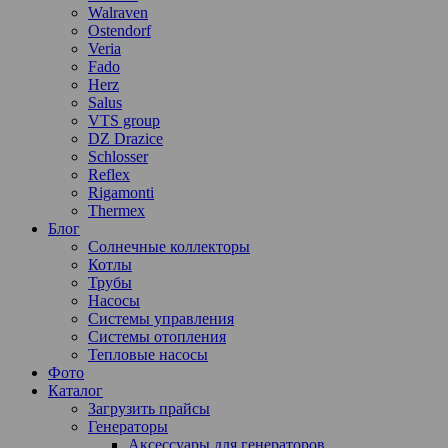
Walraven
Ostendorf
Veria
Fado
Herz
Salus
VTS group
DZ Drazice
Schlosser
Reflex
Rigamonti
Thermex
Блог
Солнечные коллекторы
Котлы
Трубы
Насосы
Системы управления
Системы отопления
Тепловые насосы
Фото
Каталог
Загрузить прайсы
Генераторы
Аксессуары для генераторов