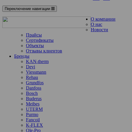
Переключение навигации
О компании
О нас
Новости
Прайсы
Сертификаты
Объекты
Отзывы клиентов
Бренды
KAN-therm
Devi
Viessmann
Rehau
Grundfos
Danfoss
Bosch
Buderus
Meibes
UTERM
Purmo
Fancoil
K-FLEX
Ole-Pro