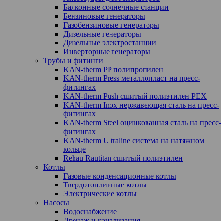
Балконные солнечные станции
Бензиновые генераторы
Газобензиновые генераторы
Дизельные генераторы
Дизельные электростанции
Инверторные генераторы
Трубы и фитинги
KAN-therm PP полипропилен
KAN-therm Рress металлопласт на пресс-
фитингах
KAN-therm Push сшитый полиэтилен PEX
KAN-therm Inox нержавеющая сталь на пресс-
фитингах
KAN-therm Steel оцинкованная сталь на пресс-
фитингах
KAN-therm Ultraline система на натяжном
кольце
Rehau Rautitan сшитый полиэтилен
Котлы
Газовые конденсационные котлы
Твердотопливные котлы
Электрические котлы
Насосы
Водоснабжение
Дренаж и канализация