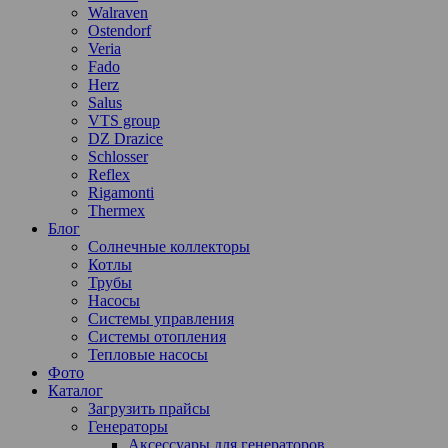
Walraven
Ostendorf
Veria
Fado
Herz
Salus
VTS group
DZ Drazice
Schlosser
Reflex
Rigamonti
Thermex
Блог
Солнечные коллекторы
Котлы
Трубы
Насосы
Системы управления
Системы отопления
Тепловые насосы
Фото
Каталог
Загрузить прайсы
Генераторы
Аксессуары для генераторов