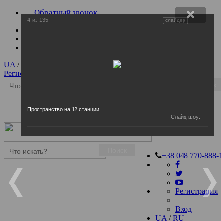
Обратный звонок
4
из
135
слайдер
UA
/
RU
Регистрация
|
Вход
Поиск
Пространство на 12 станции
Слайд-шоу:
Поиск
+38 048 770-888-
Регистрация
|
Вход
UA
/
RU