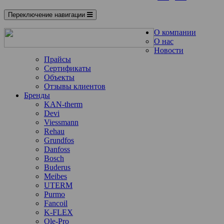
Переключение навигации
О компании
О нас
Новости
Прайсы
Сертификаты
Объекты
Отзывы клиентов
Бренды
KAN-therm
Devi
Viessmann
Rehau
Grundfos
Danfoss
Bosch
Buderus
Meibes
UTERM
Purmo
Fancoil
K-FLEX
Ole-Pro