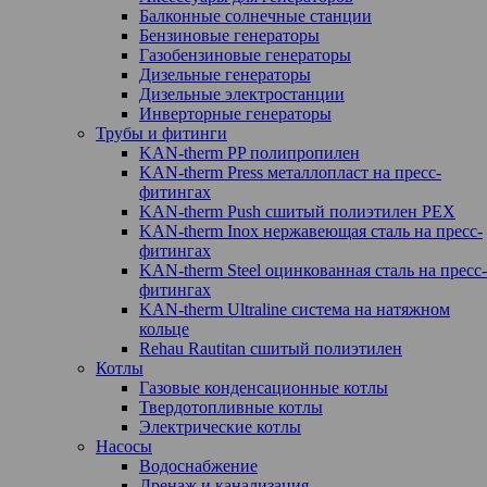
Балконные солнечные станции
Бензиновые генераторы
Газобензиновые генераторы
Дизельные генераторы
Дизельные электростанции
Инверторные генераторы
Трубы и фитинги
KAN-therm PP полипропилен
KAN-therm Рress металлопласт на пресс-
фитингах
KAN-therm Push сшитый полиэтилен PEX
KAN-therm Inox нержавеющая сталь на пресс-
фитингах
KAN-therm Steel оцинкованная сталь на пресс-
фитингах
KAN-therm Ultraline система на натяжном
кольце
Rehau Rautitan сшитый полиэтилен
Котлы
Газовые конденсационные котлы
Твердотопливные котлы
Электрические котлы
Насосы
Водоснабжение
Дренаж и канализация