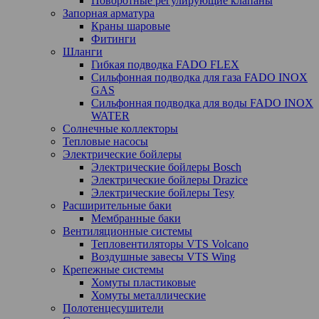
Поворотные регулирующие клапаны
Запорная арматура
Краны шаровые
Фитинги
Шланги
Гибкая подводка FADO FLEX
Сильфонная подводка для газа FADO INOX
GAS
Сильфонная подводка для воды FADO INOX
WATER
Солнечные коллекторы
Тепловые насосы
Электрические бойлеры
Электрические бойлеры Bosch
Электрические бойлеры Drazice
Электрические бойлеры Tesy
Расширительные баки
Мембранные баки
Вентиляционные системы
Тепловентиляторы VTS Volcano
Воздушные завесы VTS Wing
Крепежные системы
Хомуты пластиковые
Хомуты металлические
Полотенцесушители