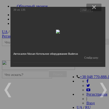
Обратный звонок
39
из
135
слайдер
UA
/
RU
Регистрация
|
Вход
Поиск
Автосалон Nissan Котельное оборудование Buderus
Слайд-шоу:
Поиск
+38 048 770-888-
Регистрация
|
Вход
UA
/
RU