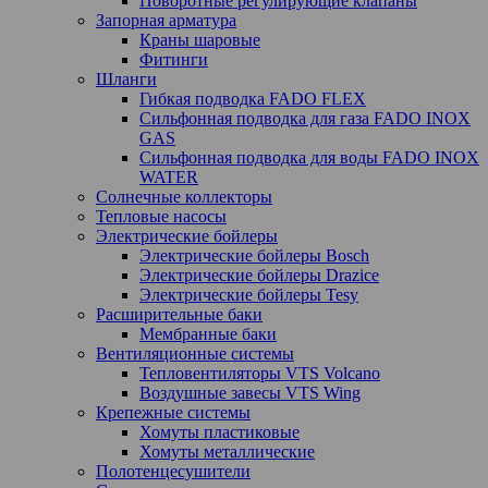
Поворотные регулирующие клапаны
Запорная арматура
Краны шаровые
Фитинги
Шланги
Гибкая подводка FADO FLEX
Сильфонная подводка для газа FADO INOX
GAS
Сильфонная подводка для воды FADO INOX
WATER
Солнечные коллекторы
Тепловые насосы
Электрические бойлеры
Электрические бойлеры Bosch
Электрические бойлеры Drazice
Электрические бойлеры Tesy
Расширительные баки
Мембранные баки
Вентиляционные системы
Тепловентиляторы VTS Volcano
Воздушные завесы VTS Wing
Крепежные системы
Хомуты пластиковые
Хомуты металлические
Полотенцесушители