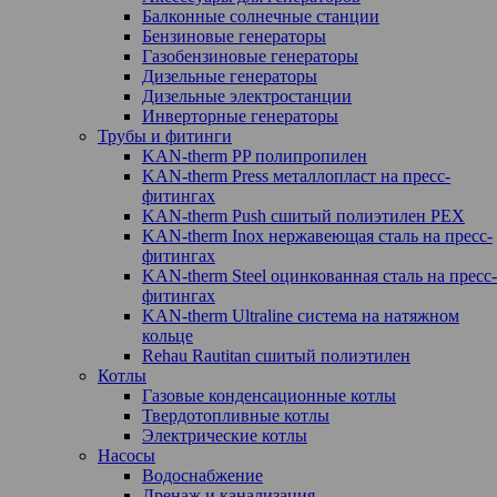
Балконные солнечные станции
Бензиновые генераторы
Газобензиновые генераторы
Дизельные генераторы
Дизельные электростанции
Инверторные генераторы
Трубы и фитинги
KAN-therm PP полипропилен
KAN-therm Рress металлопласт на пресс-
фитингах
KAN-therm Push сшитый полиэтилен PEX
KAN-therm Inox нержавеющая сталь на пресс-
фитингах
KAN-therm Steel оцинкованная сталь на пресс-
фитингах
KAN-therm Ultraline система на натяжном
кольце
Rehau Rautitan сшитый полиэтилен
Котлы
Газовые конденсационные котлы
Твердотопливные котлы
Электрические котлы
Насосы
Водоснабжение
Дренаж и канализация