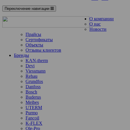
Переключение навигации
О компании
О нас
Новости
Прайсы
Сертификаты
Объекты
Отзывы клиентов
Бренды
KAN-therm
Devi
Viessmann
Rehau
Grundfos
Danfoss
Bosch
Buderus
Meibes
UTERM
Purmo
Fancoil
K-FLEX
Ole-Pro