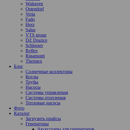
Walraven
Ostendorf
Veria
Fado
Herz
Salus
VTS group
DZ Drazice
Schlosser
Reflex
Rigamonti
Thermex
Блог
Солнечные коллекторы
Котлы
Трубы
Насосы
Системы управления
Системы отопления
Тепловые насосы
Фото
Каталог
Загрузить прайсы
Генераторы
Аксессуары для генераторов