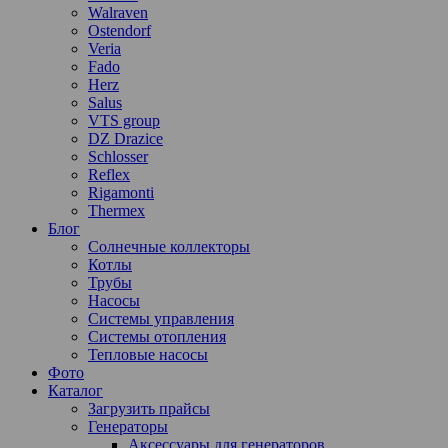
Walraven
Ostendorf
Veria
Fado
Herz
Salus
VTS group
DZ Drazice
Schlosser
Reflex
Rigamonti
Thermex
Блог
Солнечные коллекторы
Котлы
Трубы
Насосы
Системы управления
Системы отопления
Тепловые насосы
Фото
Каталог
Загрузить прайсы
Генераторы
Аксессуары для генераторов