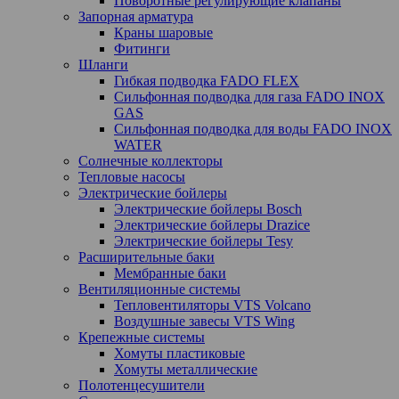
Поворотные регулирующие клапаны
Запорная арматура
Краны шаровые
Фитинги
Шланги
Гибкая подводка FADO FLEX
Сильфонная подводка для газа FADO INOX
GAS
Сильфонная подводка для воды FADO INOX
WATER
Солнечные коллекторы
Тепловые насосы
Электрические бойлеры
Электрические бойлеры Bosch
Электрические бойлеры Drazice
Электрические бойлеры Tesy
Расширительные баки
Мембранные баки
Вентиляционные системы
Тепловентиляторы VTS Volcano
Воздушные завесы VTS Wing
Крепежные системы
Хомуты пластиковые
Хомуты металлические
Полотенцесушители