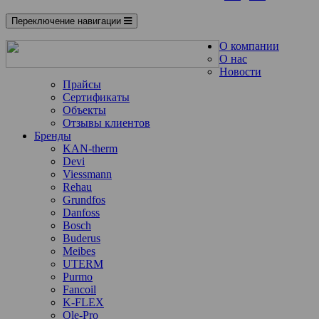
Переключение навигации
О компании
О нас
Новости
Прайсы
Сертификаты
Объекты
Отзывы клиентов
Бренды
KAN-therm
Devi
Viessmann
Rehau
Grundfos
Danfoss
Bosch
Buderus
Meibes
UTERM
Purmo
Fancoil
K-FLEX
Ole-Pro