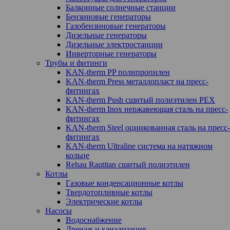
Балконные солнечные станции
Бензиновые генераторы
Газобензиновые генераторы
Дизельные генераторы
Дизельные электростанции
Инверторные генераторы
Трубы и фитинги
KAN-therm PP полипропилен
KAN-therm Рress металлопласт на пресс-
фитингах
KAN-therm Push сшитый полиэтилен PEX
KAN-therm Inox нержавеющая сталь на пресс-
фитингах
KAN-therm Steel оцинкованная сталь на пресс-
фитингах
KAN-therm Ultraline система на натяжном
кольце
Rehau Rautitan сшитый полиэтилен
Котлы
Газовые конденсационные котлы
Твердотопливные котлы
Электрические котлы
Насосы
Водоснабжение
Дренаж и канализация