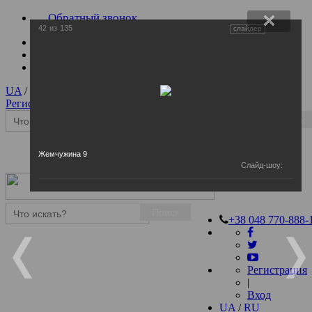
Обратный звонок
42
из
135
слайдер
UA
/
RU
Регистрация
|
Вход
Поиск
Жемчужина 9
Слайд-шоу:
Поиск
+38 048 770-888-
Регистрация
|
Вход
UA
/
RU