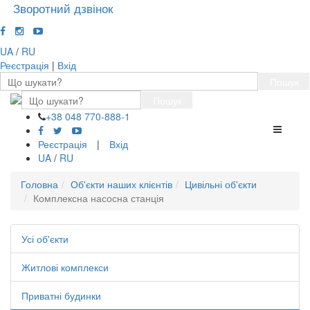
Зворотний дзвінок
UA
/
RU
Реєстрація
|
Вхід
Пошук
Пошук
+38 048 770-888-1
Перемк
навігації
Реєстрація
|
Вхід
UA
/
RU
Головна
Об'єкти наших клієнтів
Цивільні об'єкти
Комплексна насосна станція
Усі об'єкти
Житлові комплекси
Приватні будинки