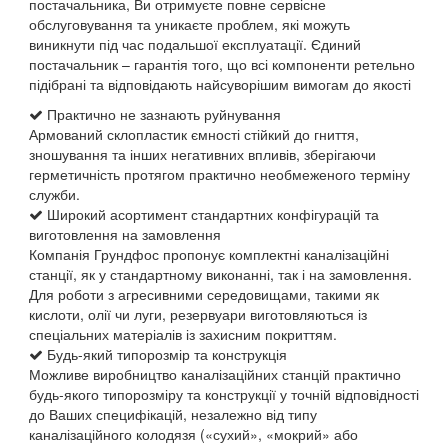
постачальника, Ви отримуєте повне сервісне
обслуговування та уникаєте проблем, які можуть
виникнути під час подальшої експлуатації. Єдиний
постачальник – гарантія того, що всі компоненти ретельно
підібрані та відповідають найсуворішим вимогам до якості
Практично не зазнають руйнування
Армований склопластик ємності стійкий до гниття,
зношування та інших негативних впливів, зберігаючи
герметичність протягом практично необмеженого терміну
служби.
Широкий асортимент стандартних конфігурацій та
виготовлення на замовлення
Компанія Грундфос пропонує комплектні каналізаційні
станції, як у стандартному виконанні, так і на замовлення.
Для роботи з агресивними середовищами, такими як
кислоти, олії чи луги, резервуари виготовляються із
спеціальних матеріалів із захисним покриттям.
Будь-який типорозмір та конструкція
Можливе виробництво каналізаційних станцій практично
будь-якого типорозміру та конструкції у точній відповідності
до Ваших специфікацій, незалежно від типу
каналізаційного колодязя («сухий», «мокрий» або