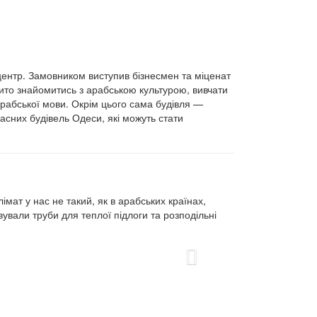
 центр. Замовником виступив бізнесмен та міценат
рито знайомитись з арабською культурою, вивчати
 арабської мови. Окрім цього сама будівля —
асних будівель Одеси, які можуть стати
лімат у нас не такий, як в арабських країнах,
вали труби для теплої підлоги та розподільні