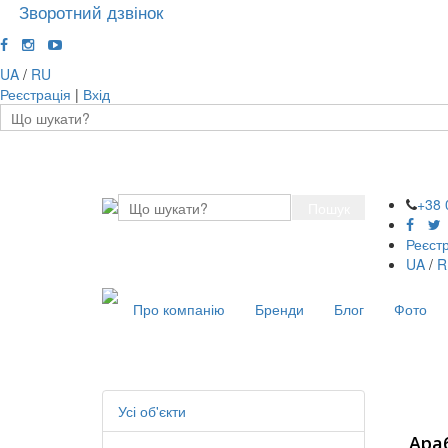
Зворотний дзвінок
UA
/
RU
Реєстрація
|
Вхід
+38 
Пошук
Реєст
UA
/
R
Про компанію
Бренди
Блог
Фото
Усі об'єкти
Ара