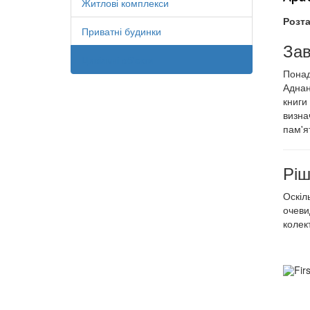
Житлові комплекси
Розта
Приватні будинки
За
Цивільні об'єкти
Понад
Аднан
книги
визна
пам'я
Ріш
Оскіл
очеви
колек