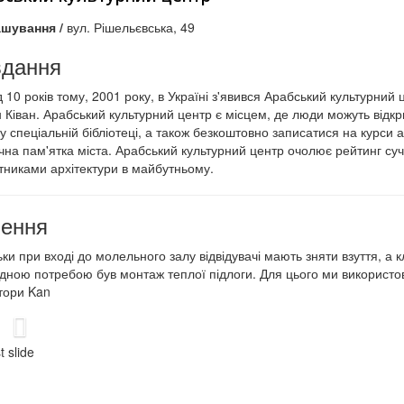
шування /
вул. Рішельєвська, 49
вдання
 10 років тому, 2001 року, в Україні з'явився Арабський культурний
 Ківан. Арабський культурний центр є місцем, де люди можуть відк
 у спеціальній бібліотеці, а також безкоштовно записатися на курси
чна пам'ятка міста. Арабський культурний центр очолює рейтинг суч
тниками архітектури в майбутньому.
ення
ьки при вході до молельного залу відвідувачі мають зняти взуття, а к
дною потребою був монтаж теплої підлоги. Для цього ми використову
тори Kan