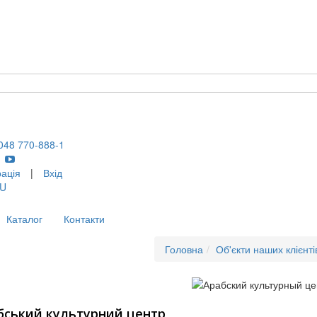
048 770-888-1
рація
|
Вхід
U
Каталог
Контакти
Головна
Об'єкти наших клієнті
бський культурний центр