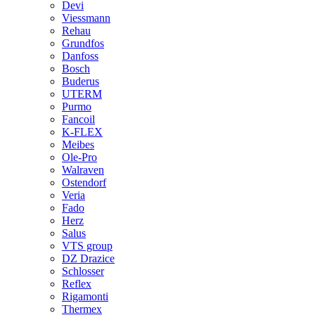
Devi
Viessmann
Rehau
Grundfos
Danfoss
Bosch
Buderus
UTERM
Purmo
Fancoil
K-FLEX
Meibes
Ole-Pro
Walraven
Ostendorf
Veria
Fado
Herz
Salus
VTS group
DZ Drazice
Schlosser
Reflex
Rigamonti
Thermex