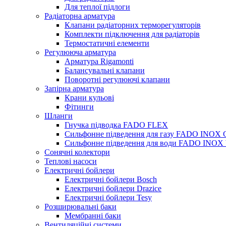
Для теплої підлоги
Радіаторна арматура
Клапани радіаторних терморегуляторів
Комплекти підключення для радіаторів
Термостатичні елементи
Регулююча арматура
Арматура Rigamonti
Балансувальні клапани
Поворотні регулюючі клапани
Запірна арматура
Крани кульові
Фітинги
Шланги
Гнучка підводка FADO FLEX
Сильфонне підведення для газу FADO INOX
Сильфонне підведення для води FADO INO
Сонячні колектори
Теплові насоси
Електричні бойлери
Електричні бойлери Bosch
Електричні бойлери Drazice
Електричні бойлери Tesy
Розширювальні баки
Мембранні баки
Вентиляційні системи