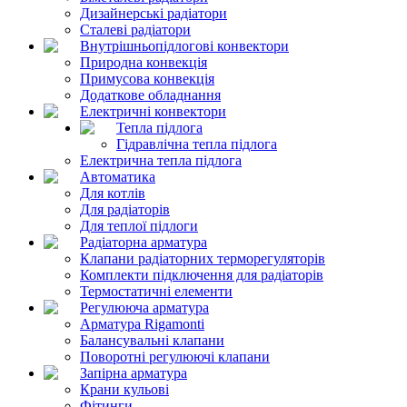
Дизайнерські радіатори
Сталеві радіатори
Внутрішньопідлогові конвектори
Природна конвекція
Примусова конвекція
Додаткове обладнання
Електричні конвектори
Тепла підлога
Гідравлічна тепла підлога
Електрична тепла підлога
Автоматика
Для котлів
Для радіаторів
Для теплої підлоги
Радіаторна арматура
Клапани радіаторних терморегуляторів
Комплекти підключення для радіаторів
Термостатичні елементи
Регулююча арматура
Арматура Rigamonti
Балансувальні клапани
Поворотні регулюючі клапани
Запірна арматура
Крани кульові
Фітинги