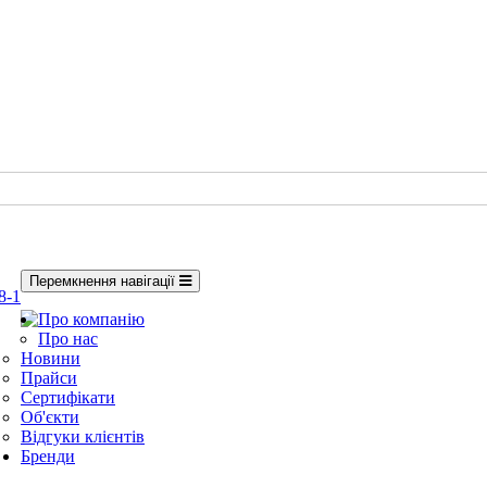
Перемкнення навігації
8-1
Про компанію
Про нас
Новини
Прайси
Сертифікати
Об'єкти
Відгуки клієнтів
Бренди