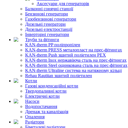
Аксесуари для генераторів
Балконні сонячні станції
Бензинові генератори
Газобензинові генератори
Дизельні генератори
Дизельні електростанції
Інверторні генератори
Труби та фітинги
KAN-therm PP поліпропілен
KAN-therm PRESS металопласт на прес-фітингах
KAN-therm Push зшитий поліетилен PEX
KAN-therm Inox нержавіюча сталь на прес-фітингах
KAN-therm Steel оцинкована сталь на прес-фітингах
KAN-therm Ultraline система на натяжному кільці
Rehau Rautitan зшитий поліетилен
Котли
Газові конденсаційні котли
Твердопаливні котли
Електричні котли
Насоси
Водопостачання
Дренаж та каналізація
Опалення
Радіатори
Біметалеві радіатори