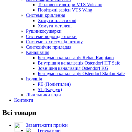
Тепловентилятори VTS Volcano
Повітряні завіси VTS Wing
Системи кріплення
Хомути пластикові
Хомути металеві
Рушникосушарки
Системи водопідготовки
Системи захисту від потопу
Сантехнічне приладдя
Каналізація
Безшумна каналізація Rehau Raupiano
Внутрішня каналізація Ostendorf HT Safe
Зовнішня каналізація Ostendorf KG
Безшумна каналізація Ostendorf Skolan Safe
Ізоляція
PE (Поліетилен)
ST (Каучук)
Лічильники води
Контакти
Всі товари
Завантажити прайси
Генератори