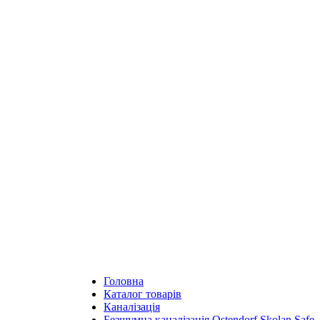
Головна
Каталог товарів
Каналізація
Безшумна каналізація Ostendorf Skolan Safe