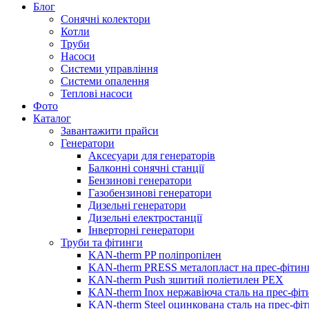
Блог
Сонячні колектори
Котли
Труби
Насоси
Системи управління
Системи опалення
Теплові насоси
Фото
Каталог
Завантажити прайси
Генератори
Аксесуари для генераторів
Балконні сонячні станції
Бензинові генератори
Газобензинові генератори
Дизельні генератори
Дизельні електростанції
Інверторні генератори
Труби та фітинги
KAN-therm PP поліпропілен
KAN-therm PRESS металопласт на прес-фітин
KAN-therm Push зшитий поліетилен PEX
KAN-therm Inox нержавіюча сталь на прес-фіт
KAN-therm Steel оцинкована сталь на прес-фі