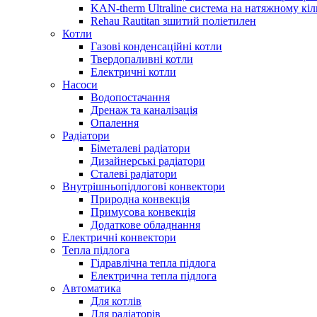
KAN-therm Ultraline система на натяжному кіл
Rehau Rautitan зшитий поліетилен
Котли
Газові конденсаційні котли
Твердопаливні котли
Електричні котли
Насоси
Водопостачання
Дренаж та каналізація
Опалення
Радіатори
Біметалеві радіатори
Дизайнерські радіатори
Сталеві радіатори
Внутрішньопідлогові конвектори
Природна конвекція
Примусова конвекція
Додаткове обладнання
Електричні конвектори
Тепла підлога
Гідравлічна тепла підлога
Електрична тепла підлога
Автоматика
Для котлів
Для радіаторів