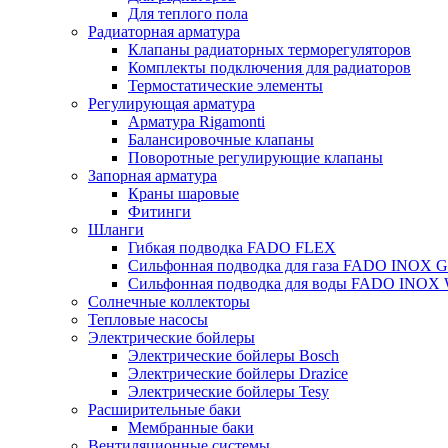
Для теплого пола
Радиаторная арматура
Клапаны радиаторных терморегуляторов
Комплекты подключения для радиаторов
Термостатические элементы
Регулирующая арматура
Арматура Rigamonti
Балансировочные клапаны
Поворотные регулирующие клапаны
Запорная арматура
Краны шаровые
Фитинги
Шланги
Гибкая подводка FADO FLEX
Сильфонная подводка для газа FADO INOX 
Сильфонная подводка для воды FADO INOX
Солнечные коллекторы
Тепловые насосы
Электрические бойлеры
Электрические бойлеры Bosch
Электрические бойлеры Drazice
Электрические бойлеры Tesy
Расширительные баки
Мембранные баки
Вентиляционные системы