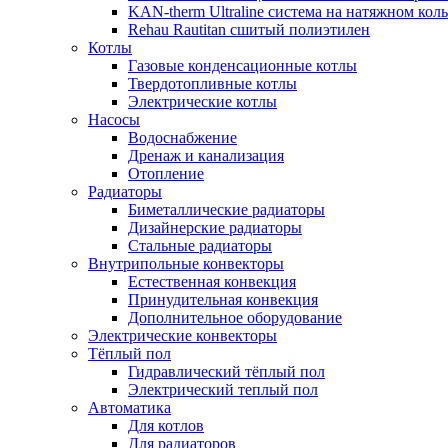
KAN-therm Ultraline система на натяжном кол
Rehau Rautitan сшитый полиэтилен
Котлы
Газовые конденсационные котлы
Твердотопливные котлы
Электрические котлы
Насосы
Водоснабжение
Дренаж и канализация
Отопление
Радиаторы
Биметаллические радиаторы
Дизайнерские радиаторы
Стальные радиаторы
Внутрипольные конвекторы
Естественная конвекция
Принудительная конвекция
Дополнительное оборудование
Электрические конвекторы
Тёплый пол
Гидравлический тёплый пол
Электрический теплый пол
Автоматика
Для котлов
Для радиаторов