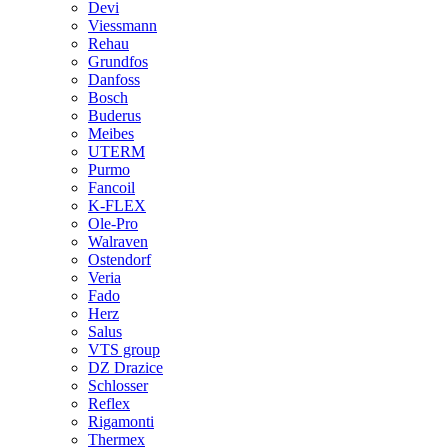
Devi
Viessmann
Rehau
Grundfos
Danfoss
Bosch
Buderus
Meibes
UTERM
Purmo
Fancoil
K-FLEX
Ole-Pro
Walraven
Ostendorf
Veria
Fado
Herz
Salus
VTS group
DZ Drazice
Schlosser
Reflex
Rigamonti
Thermex