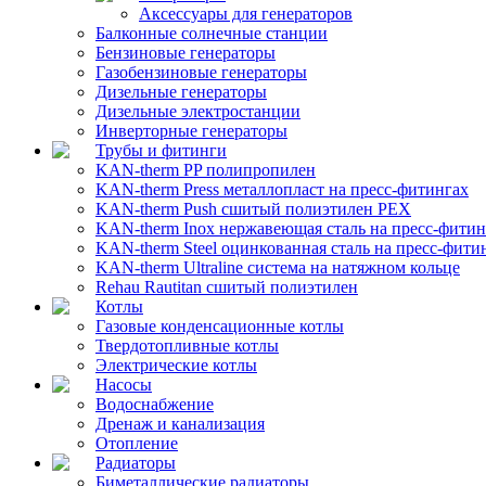
Аксессуары для генераторов
Балконные солнечные станции
Бензиновые генераторы
Газобензиновые генераторы
Дизельные генераторы
Дизельные электростанции
Инверторные генераторы
Трубы и фитинги
KAN-therm PP полипропилен
KAN-therm Рress металлопласт на пресс-фитингах
KAN-therm Push сшитый полиэтилен PEX
KAN-therm Inox нержавеющая сталь на пресс-фитин
KAN-therm Steel оцинкованная сталь на пресс-фити
KAN-therm Ultraline система на натяжном кольце
Rehau Rautitan сшитый полиэтилен
Котлы
Газовые конденсационные котлы
Твердотопливные котлы
Электрические котлы
Насосы
Водоснабжение
Дренаж и канализация
Отопление
Радиаторы
Биметаллические радиаторы