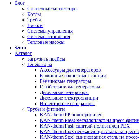
Блог
Солнечные коллекторы
Котлы
Трубы
Насосы
Системы управления
Системы отопления
Тепловые насосы
Фото
Каталог
Загрузить прайсы
Генераторы
Аксессуары для генераторов
Балконные солнечные станции
Бензиновые генераторы
Газобензиновые генераторы
Дизельные генераторы
Дизельные электростанции
Инверторные генераторы
Трубы и фитинги
KAN-therm PP полипропилен
KAN-therm Рress металлопласт на пресс-фити
KAN-therm Push сшитый полиэтилен PEX
KAN-therm Inox нержавеющая сталь на пресс
KAN-therm Steel оцинкованная сталь на пресс