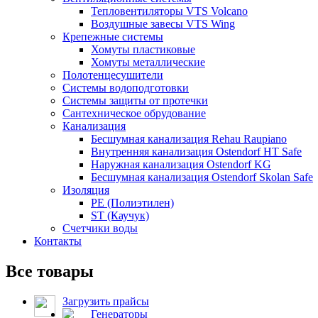
Тепловентиляторы VTS Volcano
Воздушные завесы VTS Wing
Крепежные системы
Хомуты пластиковые
Хомуты металлические
Полотенцесушители
Системы водоподготовки
Системы защиты от протечки
Сантехническое обрудование
Канализация
Бесшумная канализация Rehau Raupiano
Внутренняя канализация Ostendorf HT Safe
Наружная канализация Ostendorf KG
Бесшумная канализация Ostendorf Skolan Safe
Изоляция
PE (Полиэтилен)
ST (Каучук)
Счетчики воды
Контакты
Все товары
Загрузить прайсы
Генераторы