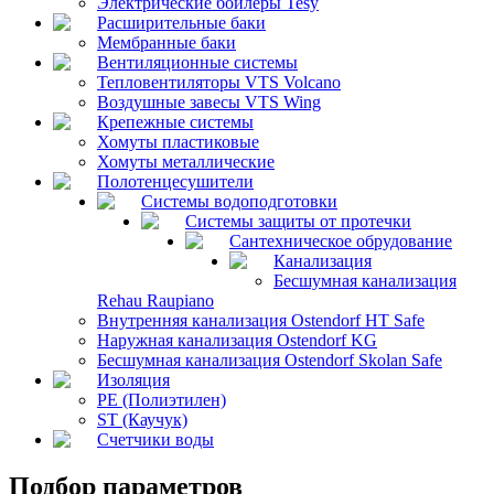
Электрические бойлеры Tesy
Расширительные баки
Мембранные баки
Вентиляционные системы
Тепловентиляторы VTS Volcano
Воздушные завесы VTS Wing
Крепежные системы
Хомуты пластиковые
Хомуты металлические
Полотенцесушители
Системы водоподготовки
Системы защиты от протечки
Сантехническое обрудование
Канализация
Бесшумная канализация
Rehau Raupiano
Внутренняя канализация Ostendorf HT Safe
Наружная канализация Ostendorf KG
Бесшумная канализация Ostendorf Skolan Safe
Изоляция
PE (Полиэтилен)
ST (Каучук)
Счетчики воды
Подбор параметров