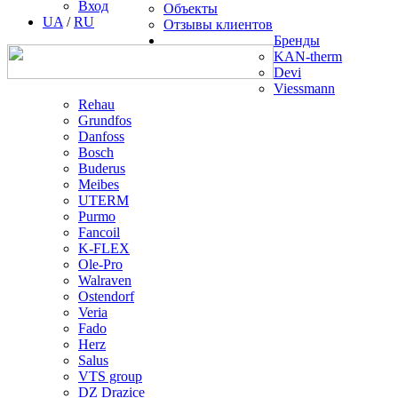
Вход
Объекты
UA
/
RU
Отзывы клиентов
Бренды
KAN-therm
Devi
Viessmann
Rehau
Grundfos
Danfoss
Bosch
Buderus
Meibes
UTERM
Purmo
Fancoil
K-FLEX
Ole-Pro
Walraven
Ostendorf
Veria
Fado
Herz
Salus
VTS group
DZ Drazice