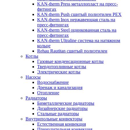
KAN-therm Рress металлопласт на пресс-
фитингах
KAN-therm Push сшитый полиэтилен PEX
KAN-therm Inox нержавеющая сталь на
пресс-фитингах
KAN-therm Steel оцинкованная сталь на
пресс-фитингах
KAN-therm Ultraline система на натяжном
кольце
Rehau Rautitan сшитый полиэтилен
Котлы
Газовые конденсационные котлы
Твердотопливные котлы
Электрические котлы
Насосы
Водоснабжение
Дренаж и канализация
Отопление
Радиаторы
Биметаллические радиаторы
Дизайнерские радиаторы
Стальные радиаторы
Внутрипольные конвекторы
Естественная конвекция
Принудительная конвекция