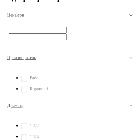
Цена\грн
Производитель
Fado
Rigamonti
Диаметр
1 1/2"
1 1/4"