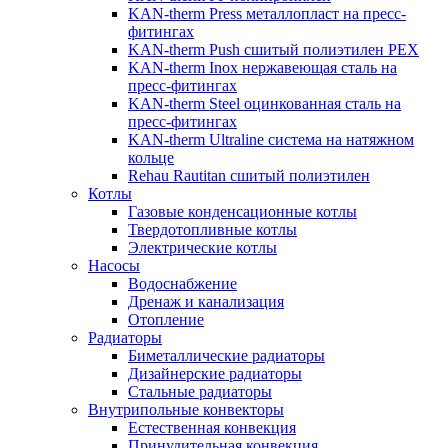
KAN-therm Рress металлопласт на пресс-
фитингах
KAN-therm Push сшитый полиэтилен PEX
KAN-therm Inox нержавеющая сталь на
пресс-фитингах
KAN-therm Steel оцинкованная сталь на
пресс-фитингах
KAN-therm Ultraline система на натяжном
кольце
Rehau Rautitan сшитый полиэтилен
Котлы
Газовые конденсационные котлы
Твердотопливные котлы
Электрические котлы
Насосы
Водоснабжение
Дренаж и канализация
Отопление
Радиаторы
Биметаллические радиаторы
Дизайнерские радиаторы
Стальные радиаторы
Внутрипольные конвекторы
Естественная конвекция
Принудительная конвекция