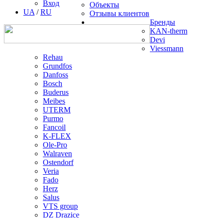
Вход
Объекты
UA
/
RU
Отзывы клиентов
Бренды
KAN-therm
Devi
Viessmann
Rehau
Grundfos
Danfoss
Bosch
Buderus
Meibes
UTERM
Purmo
Fancoil
K-FLEX
Ole-Pro
Walraven
Ostendorf
Veria
Fado
Herz
Salus
VTS group
DZ Drazice