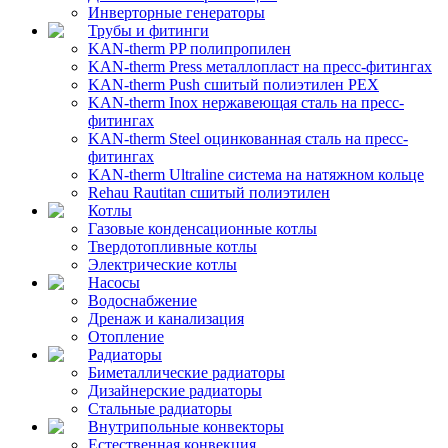
Инверторные генераторы
Трубы и фитинги
KAN-therm PP полипропилен
KAN-therm Рress металлопласт на пресс-фитингах
KAN-therm Push сшитый полиэтилен PEX
KAN-therm Inox нержавеющая сталь на пресс-
фитингах
KAN-therm Steel оцинкованная сталь на пресс-
фитингах
KAN-therm Ultraline система на натяжном кольце
Rehau Rautitan сшитый полиэтилен
Котлы
Газовые конденсационные котлы
Твердотопливные котлы
Электрические котлы
Насосы
Водоснабжение
Дренаж и канализация
Отопление
Радиаторы
Биметаллические радиаторы
Дизайнерские радиаторы
Стальные радиаторы
Внутрипольные конвекторы
Естественная конвекция