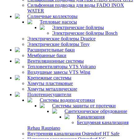
Сильфонная подводка для воды FADO INOX
WATER
Солнечные коллекторы
Тепловые насосы
Электрические бойлеры
Электрические бойлеры Bosch
Электрические бойлеры Drazice
Электрические бойлеры Tesy
Расширительные баки
Мембранные баки
Вентиляционные системы
Тепловентиляторы VTS Volcano
Воздушные завесы VTS Wing
Крепежные системы
Хомуты пластиковые
Хомуты металлические
Полотенцесушители
Системы водоподготовки
Системы защиты от протечки
Сантехническое обрудование
Канализация
Бесшумная канализация
Rehau Raupiano
Внутренняя канализация Ostendorf HT Safe