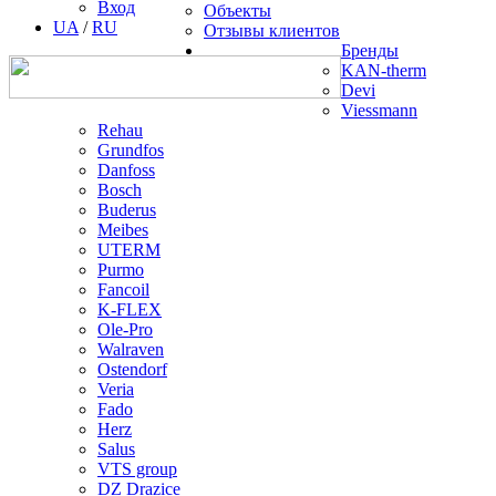
Вход
Объекты
UA
/
RU
Отзывы клиентов
Бренды
KAN-therm
Devi
Viessmann
Rehau
Grundfos
Danfoss
Bosch
Buderus
Meibes
UTERM
Purmo
Fancoil
K-FLEX
Ole-Pro
Walraven
Ostendorf
Veria
Fado
Herz
Salus
VTS group
DZ Drazice