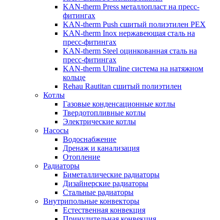
KAN-therm Рress металлопласт на пресс-
фитингах
KAN-therm Push сшитый полиэтилен PEX
KAN-therm Inox нержавеющая сталь на
пресс-фитингах
KAN-therm Steel оцинкованная сталь на
пресс-фитингах
KAN-therm Ultraline система на натяжном
кольце
Rehau Rautitan сшитый полиэтилен
Котлы
Газовые конденсационные котлы
Твердотопливные котлы
Электрические котлы
Насосы
Водоснабжение
Дренаж и канализация
Отопление
Радиаторы
Биметаллические радиаторы
Дизайнерские радиаторы
Стальные радиаторы
Внутрипольные конвекторы
Естественная конвекция
Принудительная конвекция