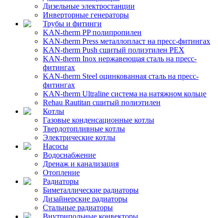
Дизельные электростанции
Инверторные генераторы
Трубы и фитинги
KAN-therm PP полипропилен
KAN-therm Рress металлопласт на пресс-фитингах
KAN-therm Push сшитый полиэтилен PEX
KAN-therm Inox нержавеющая сталь на пресс-
фитингах
KAN-therm Steel оцинкованная сталь на пресс-
фитингах
KAN-therm Ultraline система на натяжном кольце
Rehau Rautitan сшитый полиэтилен
Котлы
Газовые конденсационные котлы
Твердотопливные котлы
Электрические котлы
Насосы
Водоснабжение
Дренаж и канализация
Отопление
Радиаторы
Биметаллические радиаторы
Дизайнерские радиаторы
Стальные радиаторы
Внутрипольные конвекторы