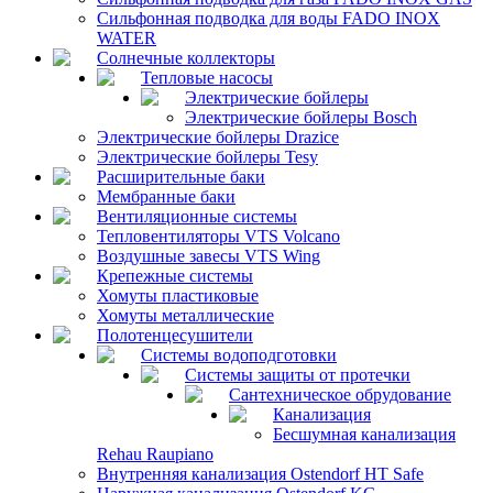
Сильфонная подводка для воды FADO INOX
WATER
Солнечные коллекторы
Тепловые насосы
Электрические бойлеры
Электрические бойлеры Bosch
Электрические бойлеры Drazice
Электрические бойлеры Tesy
Расширительные баки
Мембранные баки
Вентиляционные системы
Тепловентиляторы VTS Volcano
Воздушные завесы VTS Wing
Крепежные системы
Хомуты пластиковые
Хомуты металлические
Полотенцесушители
Системы водоподготовки
Системы защиты от протечки
Сантехническое обрудование
Канализация
Бесшумная канализация
Rehau Raupiano
Внутренняя канализация Ostendorf HT Safe