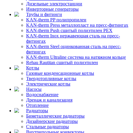
Дизельные электростанции
Инверторные генераторы
Трубы и фитинги
KAN-therm PP полипропилен
KAN-therm Рress металлопласт на пресс-фитингах
KAN-therm Push сшитый полиэтилен PEX
KAN-therm Inox нержавеющая сталь на пресс-
фитингах
KAN-therm Steel оцинкованная сталь на пресс-
фитингах
KAN-therm Ultraline система на натяжном кольце
Rehau Rautitan сшитый полиэтилен
Котлы
Газовые конденсационные котлы
Твердотопливные котлы
Электрические котлы
Насосы
Водоснабжение
Дренаж и канализация
Отопление
Радиаторы
Биметаллические радиаторы
Дизайнерские радиаторы
Стальные радиаторы
Внутрипольные конвекторы