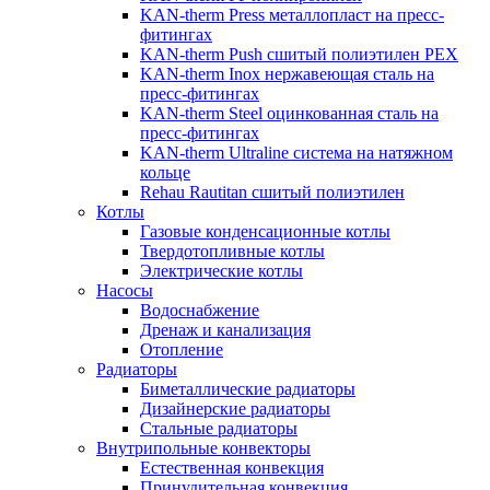
KAN-therm Рress металлопласт на пресс-
фитингах
KAN-therm Push сшитый полиэтилен PEX
KAN-therm Inox нержавеющая сталь на
пресс-фитингах
KAN-therm Steel оцинкованная сталь на
пресс-фитингах
KAN-therm Ultraline система на натяжном
кольце
Rehau Rautitan сшитый полиэтилен
Котлы
Газовые конденсационные котлы
Твердотопливные котлы
Электрические котлы
Насосы
Водоснабжение
Дренаж и канализация
Отопление
Радиаторы
Биметаллические радиаторы
Дизайнерские радиаторы
Стальные радиаторы
Внутрипольные конвекторы
Естественная конвекция
Принудительная конвекция