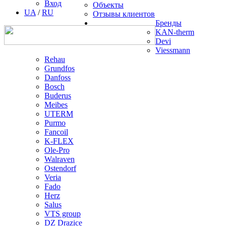
Вход
Объекты
UA
/
RU
Отзывы клиентов
Бренды
KAN-therm
Devi
Viessmann
Rehau
Grundfos
Danfoss
Bosch
Buderus
Meibes
UTERM
Purmo
Fancoil
K-FLEX
Ole-Pro
Walraven
Ostendorf
Veria
Fado
Herz
Salus
VTS group
DZ Drazice