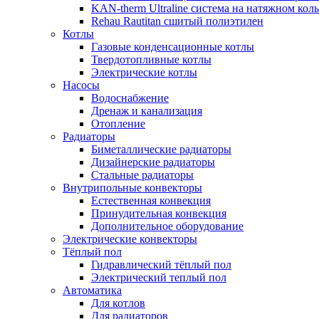
KAN-therm Ultraline система на натяжном кол
Rehau Rautitan сшитый полиэтилен
Котлы
Газовые конденсационные котлы
Твердотопливные котлы
Электрические котлы
Насосы
Водоснабжение
Дренаж и канализация
Отопление
Радиаторы
Биметаллические радиаторы
Дизайнерские радиаторы
Стальные радиаторы
Внутрипольные конвекторы
Естественная конвекция
Принудительная конвекция
Дополнительное оборудование
Электрические конвекторы
Тёплый пол
Гидравлический тёплый пол
Электрический теплый пол
Автоматика
Для котлов
Для радиаторов