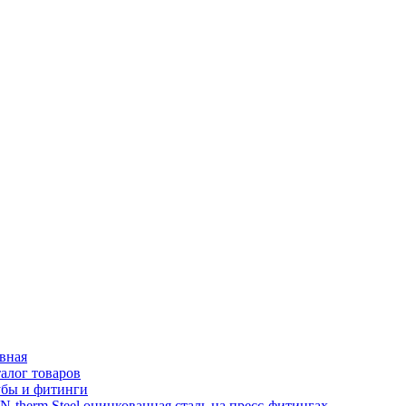
вная
алог товаров
убы и фитинги
-therm Steel оцинкованная сталь на пресс-фитингах