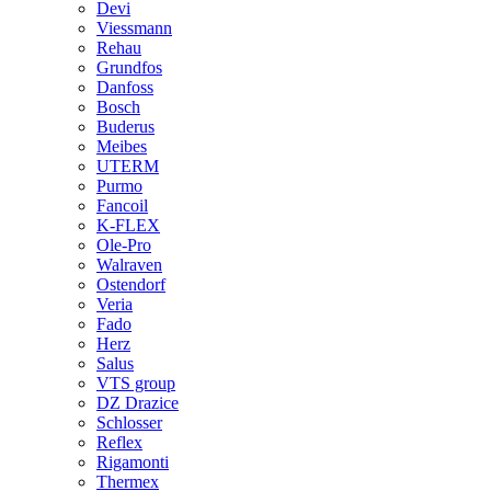
Devi
Viessmann
Rehau
Grundfos
Danfoss
Bosch
Buderus
Meibes
UTERM
Purmo
Fancoil
K-FLEX
Ole-Pro
Walraven
Ostendorf
Veria
Fado
Herz
Salus
VTS group
DZ Drazice
Schlosser
Reflex
Rigamonti
Thermex