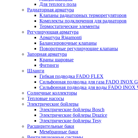
Для теплого пола
Радиаторная арматура
Клапаны радиаторных терморегуляторов
Комплекты подключения для радиаторов
Термостатические элементы
Регулирующая арматура
Арматура Rigamonti
Балансировочные клапаны
Поворотные регулирующие клапаны
Запорная арматура
Краны шаровые
Фитинги
Шланги
Гибкая подводка FADO FLEX
Сильфонная подводка для газа FADO INOX 
Сильфонная подводка для воды FADO INOX
Солнечные коллекторы
Тепловые насосы
Электрические бойлеры
Электрические бойлеры Bosch
Электрические бойлеры Drazice
Электрические бойлеры Tesy
Расширительные баки
Мембранные баки
Вентиляционные системы