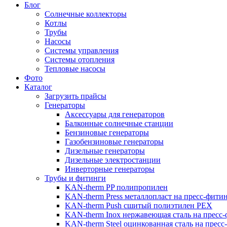
Блог
Солнечные коллекторы
Котлы
Трубы
Насосы
Системы управления
Системы отопления
Тепловые насосы
Фото
Каталог
Загрузить прайсы
Генераторы
Аксессуары для генераторов
Балконные солнечные станции
Бензиновые генераторы
Газобензиновые генераторы
Дизельные генераторы
Дизельные электростанции
Инверторные генераторы
Трубы и фитинги
KAN-therm PP полипропилен
KAN-therm Рress металлопласт на пресс-фити
KAN-therm Push сшитый полиэтилен PEX
KAN-therm Inox нержавеющая сталь на пресс
KAN-therm Steel оцинкованная сталь на пресс