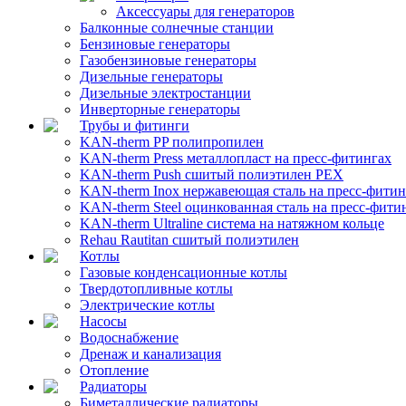
Аксессуары для генераторов
Балконные солнечные станции
Бензиновые генераторы
Газобензиновые генераторы
Дизельные генераторы
Дизельные электростанции
Инверторные генераторы
Трубы и фитинги
KAN-therm PP полипропилен
KAN-therm Рress металлопласт на пресс-фитингах
KAN-therm Push сшитый полиэтилен PEX
KAN-therm Inox нержавеющая сталь на пресс-фитин
KAN-therm Steel оцинкованная сталь на пресс-фити
KAN-therm Ultraline система на натяжном кольце
Rehau Rautitan сшитый полиэтилен
Котлы
Газовые конденсационные котлы
Твердотопливные котлы
Электрические котлы
Насосы
Водоснабжение
Дренаж и канализация
Отопление
Радиаторы
Биметаллические радиаторы