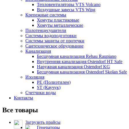
Тепловентиляторы VTS Volcano
Воздушные завесы VTS Wing
Крепежные системы
Хомуты пластиковые
Хомуты металлические
Полотенцесушители
Системы водоподготовки
Системы защиты от протечки
Сантехническое обрудование
Канализация
Бесшумная канализация Rehau Raupiano
Внутренняя канализация Ostendorf HT Safe
Наружная канализация Ostendorf KG
Бесшумная канализация Ostendorf Skolan Safe
Изоляция
PE (Полиэтилен)
ST (Каучук)
Счетчики воды
Контакты
Все товары
Загрузить прайсы
Генераторы