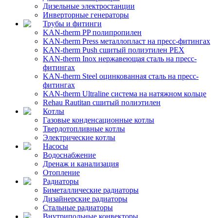
Дизельные электростанции
Инверторные генераторы
Трубы и фитинги
KAN-therm PP полипропилен
KAN-therm Рress металлопласт на пресс-фитингах
KAN-therm Push сшитый полиэтилен PEX
KAN-therm Inox нержавеющая сталь на пресс-
фитингах
KAN-therm Steel оцинкованная сталь на пресс-
фитингах
KAN-therm Ultraline система на натяжном кольце
Rehau Rautitan сшитый полиэтилен
Котлы
Газовые конденсационные котлы
Твердотопливные котлы
Электрические котлы
Насосы
Водоснабжение
Дренаж и канализация
Отопление
Радиаторы
Биметаллические радиаторы
Дизайнерские радиаторы
Стальные радиаторы
Внутрипольные конвекторы