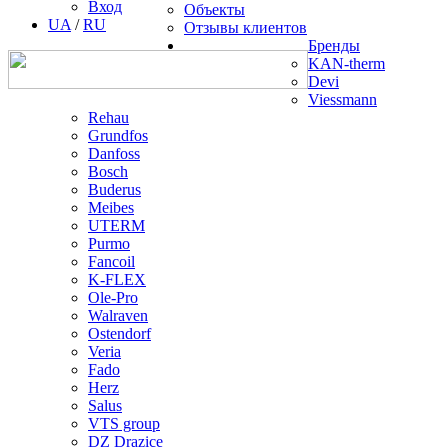
Вход
Объекты
UA
/
RU
Отзывы клиентов
Бренды
KAN-therm
Devi
Viessmann
Rehau
Grundfos
Danfoss
Bosch
Buderus
Meibes
UTERM
Purmo
Fancoil
K-FLEX
Ole-Pro
Walraven
Ostendorf
Veria
Fado
Herz
Salus
VTS group
DZ Drazice