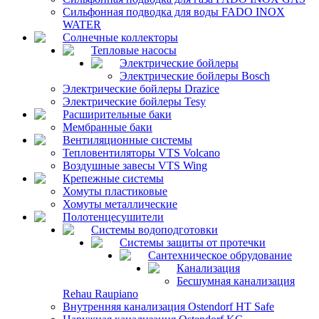
Сильфонная подводка для воды FADO INOX
WATER
Солнечные коллекторы
Тепловые насосы
Электрические бойлеры
Электрические бойлеры Bosch
Электрические бойлеры Drazice
Электрические бойлеры Tesy
Расширительные баки
Мембранные баки
Вентиляционные системы
Тепловентиляторы VTS Volcano
Воздушные завесы VTS Wing
Крепежные системы
Хомуты пластиковые
Хомуты металлические
Полотенцесушители
Системы водоподготовки
Системы защиты от протечки
Сантехническое обрудование
Канализация
Бесшумная канализация
Rehau Raupiano
Внутренняя канализация Ostendorf HT Safe