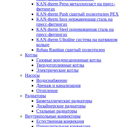
KAN-therm Рress металлопласт на пресс-
фитингах
KAN-therm Push сшитый полиэтилен PEX
KAN-therm Inox нержавеющая сталь на
пресс-фитингах
KAN-therm Steel оцинкованная сталь на
пресс-фитингах
KAN-therm Ultraline система на натяжном
кольце
Rehau Rautitan сшитый полиэтилен
Котлы
Газовые конденсационные котлы
Твердотопливные котлы
Электрические котлы
Насосы
Водоснабжение
Дренаж и канализация
Отопление
Радиаторы
Биметаллические радиаторы
Дизайнерские радиаторы
Стальные радиаторы
Внутрипольные конвекторы
Естественная конвекция
Принудительная конвекция