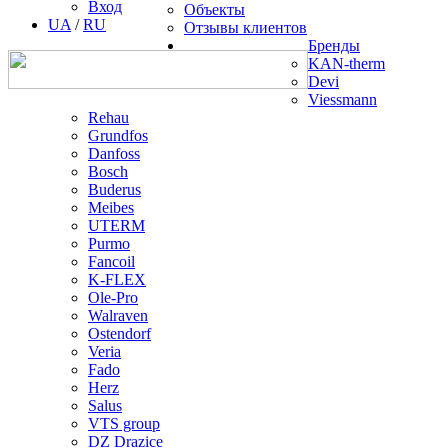
Вход
Объекты
UA
/
RU
Отзывы клиентов
Бренды
KAN-therm
Devi
Viessmann
Rehau
Grundfos
Danfoss
Bosch
Buderus
Meibes
UTERM
Purmo
Fancoil
K-FLEX
Ole-Pro
Walraven
Ostendorf
Veria
Fado
Herz
Salus
VTS group
DZ Drazice