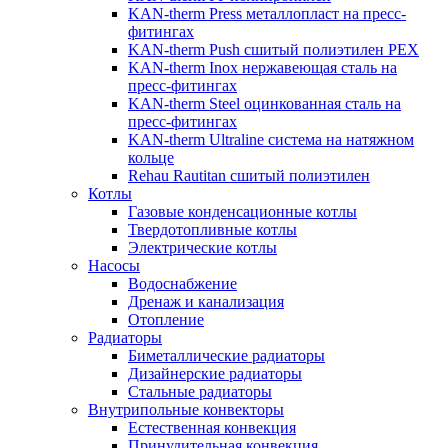
KAN-therm Рress металлопласт на пресс-
фитингах
KAN-therm Push сшитый полиэтилен PEX
KAN-therm Inox нержавеющая сталь на
пресс-фитингах
KAN-therm Steel оцинкованная сталь на
пресс-фитингах
KAN-therm Ultraline система на натяжном
кольце
Rehau Rautitan сшитый полиэтилен
Котлы
Газовые конденсационные котлы
Твердотопливные котлы
Электрические котлы
Насосы
Водоснабжение
Дренаж и канализация
Отопление
Радиаторы
Биметаллические радиаторы
Дизайнерские радиаторы
Стальные радиаторы
Внутрипольные конвекторы
Естественная конвекция
Принудительная конвекция