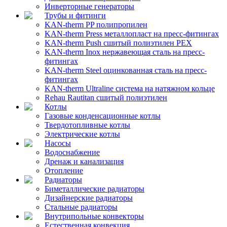
Инверторные генераторы
Трубы и фитинги
KAN-therm PP полипропилен
KAN-therm Рress металлопласт на пресс-фитингах
KAN-therm Push сшитый полиэтилен PEX
KAN-therm Inox нержавеющая сталь на пресс-
фитингах
KAN-therm Steel оцинкованная сталь на пресс-
фитингах
KAN-therm Ultraline система на натяжном кольце
Rehau Rautitan сшитый полиэтилен
Котлы
Газовые конденсационные котлы
Твердотопливные котлы
Электрические котлы
Насосы
Водоснабжение
Дренаж и канализация
Отопление
Радиаторы
Биметаллические радиаторы
Дизайнерские радиаторы
Стальные радиаторы
Внутрипольные конвекторы
Естественная конвекция