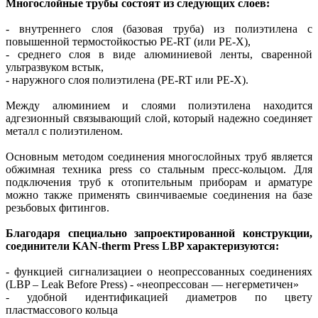
Многослойные трубы состоят из следующих слоев:
- внутреннего слоя (базовая труба) из полиэтилена с
повышенной термостойкостью PE-RT (или PE-X),
- среднего слоя в виде алюминиевой ленты, сваренной
ультразвуком встык,
- наружного слоя полиэтилена (PE-RT или PE-X).
Между алюминием и слоями полиэтилена находится
адгезионный связывающий слой, который надежно соединяет
металл с полиэтиленом.
Основным методом соединения многослойных труб является
обжимная техника press со стальным пресс-кольцом. Для
подключения труб к отопительным приборам и арматуре
можно также применять свинчиваемые соединения на базе
резьбовых фитингов.
Благодаря специально запроектированной конструкции,
соединители KAN-therm Press LBP характеризуются:
- функцией сигнализациеи о неопрессованных соединениях
(LBP – Leak Before Press) - «неопрессован — негерметичен»
- удобной идентификацией диаметров по цвету
пластмассового кольца