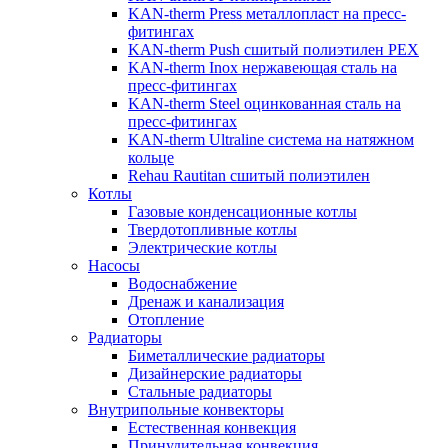
KAN-therm Рress металлопласт на пресс-
фитингах
KAN-therm Push сшитый полиэтилен PEX
KAN-therm Inox нержавеющая сталь на
пресс-фитингах
KAN-therm Steel оцинкованная сталь на
пресс-фитингах
KAN-therm Ultraline система на натяжном
кольце
Rehau Rautitan сшитый полиэтилен
Котлы
Газовые конденсационные котлы
Твердотопливные котлы
Электрические котлы
Насосы
Водоснабжение
Дренаж и канализация
Отопление
Радиаторы
Биметаллические радиаторы
Дизайнерские радиаторы
Стальные радиаторы
Внутрипольные конвекторы
Естественная конвекция
Принудительная конвекция