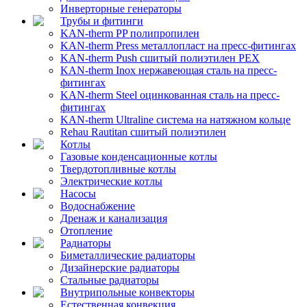
Инверторные генераторы
Трубы и фитинги
KAN-therm PP полипропилен
KAN-therm Рress металлопласт на пресс-фитингах
KAN-therm Push сшитый полиэтилен PEX
KAN-therm Inox нержавеющая сталь на пресс-
фитингах
KAN-therm Steel оцинкованная сталь на пресс-
фитингах
KAN-therm Ultraline система на натяжном кольце
Rehau Rautitan сшитый полиэтилен
Котлы
Газовые конденсационные котлы
Твердотопливные котлы
Электрические котлы
Насосы
Водоснабжение
Дренаж и канализация
Отопление
Радиаторы
Биметаллические радиаторы
Дизайнерские радиаторы
Стальные радиаторы
Внутрипольные конвекторы
Естественная конвекция