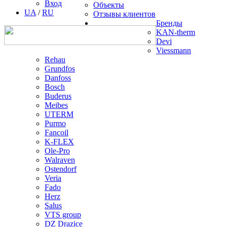
Вход
Объекты
UA
/
RU
Отзывы клиентов
Бренды
KAN-therm
Devi
Viessmann
Rehau
Grundfos
Danfoss
Bosch
Buderus
Meibes
UTERM
Purmo
Fancoil
K-FLEX
Ole-Pro
Walraven
Ostendorf
Veria
Fado
Herz
Salus
VTS group
DZ Drazice