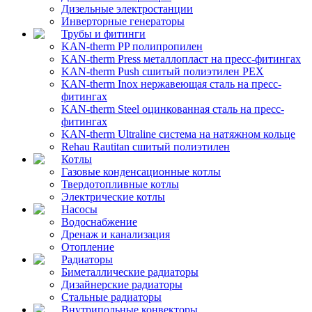
Дизельные электростанции
Инверторные генераторы
Трубы и фитинги
KAN-therm PP полипропилен
KAN-therm Рress металлопласт на пресс-фитингах
KAN-therm Push сшитый полиэтилен PEX
KAN-therm Inox нержавеющая сталь на пресс-
фитингах
KAN-therm Steel оцинкованная сталь на пресс-
фитингах
KAN-therm Ultraline система на натяжном кольце
Rehau Rautitan сшитый полиэтилен
Котлы
Газовые конденсационные котлы
Твердотопливные котлы
Электрические котлы
Насосы
Водоснабжение
Дренаж и канализация
Отопление
Радиаторы
Биметаллические радиаторы
Дизайнерские радиаторы
Стальные радиаторы
Внутрипольные конвекторы