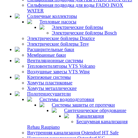
Сильфонная подводка для воды FADO INOX
WATER
Солнечные коллекторы
Тепловые насосы
Электрические бойлеры
Электрические бойлеры Bosch
Электрические бойлеры Drazice
Электрические бойлеры Tesy
Расширительные баки
Мембранные баки
Вентиляционные системы
Тепловентиляторы VTS Volcano
Воздушные завесы VTS Wing
Крепежные системы
Хомуты пластиковые
Хомуты металлические
Полотенцесушители
Системы водоподготовки
Системы защиты от протечки
Сантехническое обрудование
Канализация
Бесшумная канализация
Rehau Raupiano
Внутренняя канализация Ostendorf HT Safe