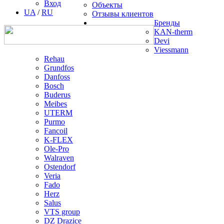
Вход
Объекты
UA
/
RU
Отзывы клиентов
Бренды
KAN-therm
Devi
Viessmann
Rehau
Grundfos
Danfoss
Bosch
Buderus
Meibes
UTERM
Purmo
Fancoil
K-FLEX
Ole-Pro
Walraven
Ostendorf
Veria
Fado
Herz
Salus
VTS group
DZ Drazice