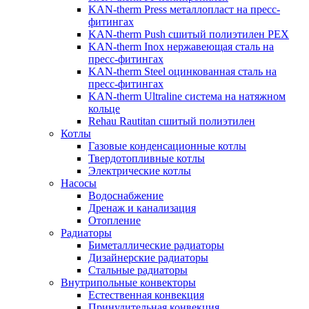
KAN-therm Рress металлопласт на пресс-
фитингах
KAN-therm Push сшитый полиэтилен PEX
KAN-therm Inox нержавеющая сталь на
пресс-фитингах
KAN-therm Steel оцинкованная сталь на
пресс-фитингах
KAN-therm Ultraline система на натяжном
кольце
Rehau Rautitan сшитый полиэтилен
Котлы
Газовые конденсационные котлы
Твердотопливные котлы
Электрические котлы
Насосы
Водоснабжение
Дренаж и канализация
Отопление
Радиаторы
Биметаллические радиаторы
Дизайнерские радиаторы
Стальные радиаторы
Внутрипольные конвекторы
Естественная конвекция
Принудительная конвекция