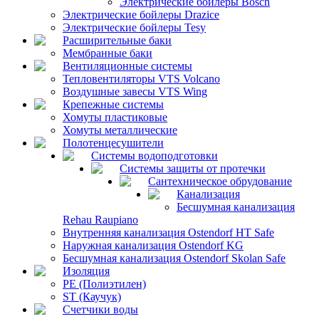
Электрические бойлеры Bosch
Электрические бойлеры Drazice
Электрические бойлеры Tesy
Расширительные баки
Мембранные баки
Вентиляционные системы
Тепловентиляторы VTS Volcano
Воздушные завесы VTS Wing
Крепежные системы
Хомуты пластиковые
Хомуты металлические
Полотенцесушители
Системы водоподготовки
Системы защиты от протечки
Сантехническое обрудование
Канализация
Бесшумная канализация
Rehau Raupiano
Внутренняя канализация Ostendorf HT Safe
Наружная канализация Ostendorf KG
Бесшумная канализация Ostendorf Skolan Safe
Изоляция
PE (Полиэтилен)
ST (Каучук)
Счетчики воды