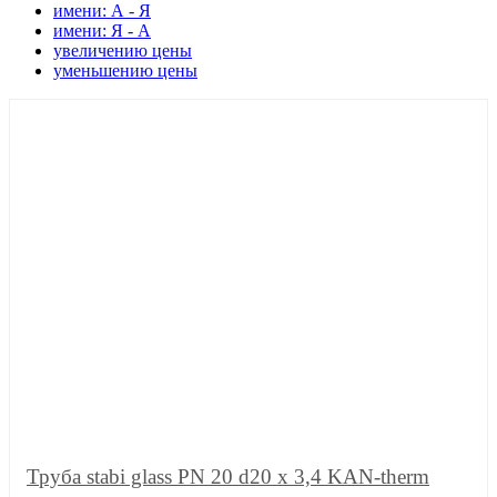
имени: А - Я
имени: Я - А
увеличению цены
уменьшению цены
Труба stabi glass PN 20 d20 х 3,4 KAN-therm