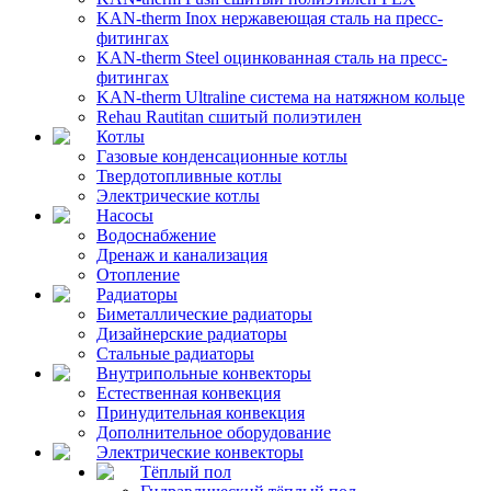
KAN-therm Inox нержавеющая сталь на пресс-
фитингах
KAN-therm Steel оцинкованная сталь на пресс-
фитингах
KAN-therm Ultraline система на натяжном кольце
Rehau Rautitan сшитый полиэтилен
Котлы
Газовые конденсационные котлы
Твердотопливные котлы
Электрические котлы
Насосы
Водоснабжение
Дренаж и канализация
Отопление
Радиаторы
Биметаллические радиаторы
Дизайнерские радиаторы
Стальные радиаторы
Внутрипольные конвекторы
Естественная конвекция
Принудительная конвекция
Дополнительное оборудование
Электрические конвекторы
Тёплый пол