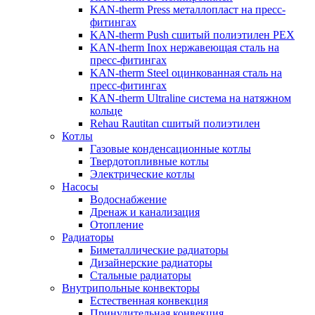
KAN-therm Рress металлопласт на пресс-
фитингах
KAN-therm Push сшитый полиэтилен PEX
KAN-therm Inox нержавеющая сталь на
пресс-фитингах
KAN-therm Steel оцинкованная сталь на
пресс-фитингах
KAN-therm Ultraline система на натяжном
кольце
Rehau Rautitan сшитый полиэтилен
Котлы
Газовые конденсационные котлы
Твердотопливные котлы
Электрические котлы
Насосы
Водоснабжение
Дренаж и канализация
Отопление
Радиаторы
Биметаллические радиаторы
Дизайнерские радиаторы
Стальные радиаторы
Внутрипольные конвекторы
Естественная конвекция
Принудительная конвекция