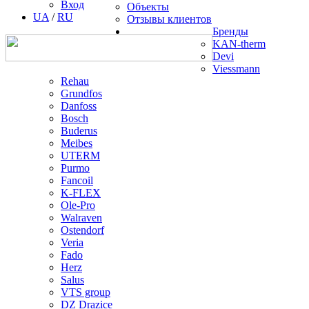
Вход
Объекты
UA
/
RU
Отзывы клиентов
Бренды
KAN-therm
Devi
Viessmann
Rehau
Grundfos
Danfoss
Bosch
Buderus
Meibes
UTERM
Purmo
Fancoil
K-FLEX
Ole-Pro
Walraven
Ostendorf
Veria
Fado
Herz
Salus
VTS group
DZ Drazice