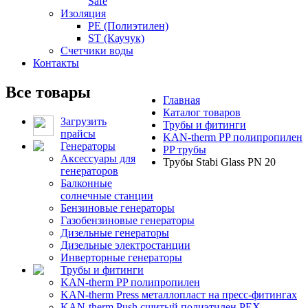
Safe
Изоляция
PE (Полиэтилен)
ST (Каучук)
Счетчики воды
Контакты
Все товары
Главная
Каталог товаров
Загрузить
Трубы и фитинги
прайсы
KAN-therm PP полипропилен
Генераторы
PP трубы
Аксессуары для
Трубы Stabi Glass PN 20
генераторов
Балконные
солнечные станции
Бензиновые генераторы
Газобензиновые генераторы
Дизельные генераторы
Дизельные электростанции
Инверторные генераторы
Трубы и фитинги
KAN-therm PP полипропилен
KAN-therm Рress металлопласт на пресс-фитингах
KAN-therm Push сшитый полиэтилен PEX