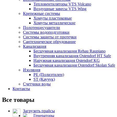
Тепловентиляторы VTS Volcano
Воздушные завесы VTS Wing
Крепежные системы
Хомуты пластиковые
Хомуты металлические
Полотенцесушители
Системы водоподготовки
Системы защиты от протечки
Сантехническое обрудование
Канализация
Бесшумная канализация Rehau Raupiano
Внутренняя канализация Ostendorf HT Safe
Наружная канализация Ostendorf KG
Бесшумная канализация Ostendorf Skolan Safe
Изоляция
PE (Полиэтилен)
ST (Каучук)
Счетчики воды
Контакты
Все товары
Загрузить прайсы
Генераторы