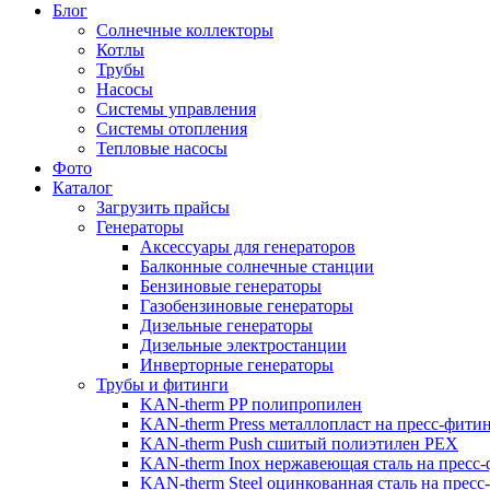
Блог
Солнечные коллекторы
Котлы
Трубы
Насосы
Системы управления
Системы отопления
Тепловые насосы
Фото
Каталог
Загрузить прайсы
Генераторы
Аксессуары для генераторов
Балконные солнечные станции
Бензиновые генераторы
Газобензиновые генераторы
Дизельные генераторы
Дизельные электростанции
Инверторные генераторы
Трубы и фитинги
KAN-therm PP полипропилен
KAN-therm Рress металлопласт на пресс-фити
KAN-therm Push сшитый полиэтилен PEX
KAN-therm Inox нержавеющая сталь на пресс
KAN-therm Steel оцинкованная сталь на пресс