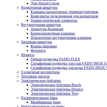
Для теплого пола
Радиаторная арматура
Клапаны радиаторных терморегуляторов
Комплекты подключения для радиаторов
Термостатические элементы
Регулирующая арматура
Арматура Rigamonti
Балансировочные клапаны
Поворотные регулирующие клапаны
Запорная арматура
Краны шаровые
Фитинги
Шланги
Гибкая подводка FADO FLEX
Сильфонная подводка для газа FADO INOX 
Сильфонная подводка для воды FADO INOX
Солнечные коллекторы
Тепловые насосы
Электрические бойлеры
Электрические бойлеры Bosch
Электрические бойлеры Drazice
Электрические бойлеры Tesy
Расширительные баки
Мембранные баки
Вентиляционные системы