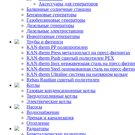
Аксессуары для генераторов
Балконные солнечные станции
Бензиновые генераторы
Газобензиновые генераторы
Дизельные генераторы
Дизельные электростанции
Инверторные генераторы
Трубы и фитинги
KAN-therm PP полипропилен
KAN-therm Рress металлопласт на пресс-фитингах
KAN-therm Push сшитый полиэтилен PEX
KAN-therm Inox нержавеющая сталь на пресс-фитин
KAN-therm Steel оцинкованная сталь на пресс-фити
KAN-therm Ultraline система на натяжном кольце
Rehau Rautitan сшитый полиэтилен
Котлы
Газовые конденсационные котлы
Твердотопливные котлы
Электрические котлы
Насосы
Водоснабжение
Дренаж и канализация
Отопление
Радиаторы
Биметаллические радиаторы