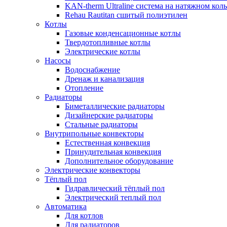
KAN-therm Ultraline система на натяжном кол
Rehau Rautitan сшитый полиэтилен
Котлы
Газовые конденсационные котлы
Твердотопливные котлы
Электрические котлы
Насосы
Водоснабжение
Дренаж и канализация
Отопление
Радиаторы
Биметаллические радиаторы
Дизайнерские радиаторы
Стальные радиаторы
Внутрипольные конвекторы
Естественная конвекция
Принудительная конвекция
Дополнительное оборудование
Электрические конвекторы
Тёплый пол
Гидравлический тёплый пол
Электрический теплый пол
Автоматика
Для котлов
Для радиаторов