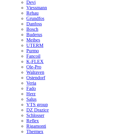
Devi
Viessmann
Rehau
Grundfos
Danfoss
Bosch
Buderus
Meibes
UTERM
Purmo
Fancoil
K-FLEX
Ole-Pro
Walraven
Ostendorf
Veria
Fado
Herz
Salus
VTS group
DZ Drazice
Schlosser
Reflex
Rigamonti
Thermex