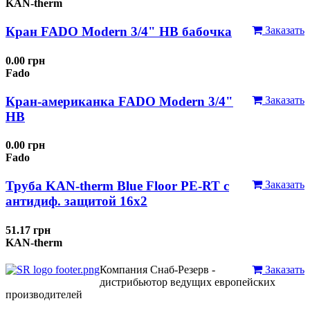
KAN-therm
Кран FADO Modern 3/4" НВ бабочка
Заказать
0.00 грн
Fado
Кран-американка FADO Modern 3/4"
Заказать
НВ
0.00 грн
Fado
Труба KAN-therm Blue Floor PE-RT с
Заказать
антидиф. защитой 16х2
51.17 грн
KAN-therm
Компания Снаб-Резерв -
Заказать
дистрибьютор ведущих европейских
производителей