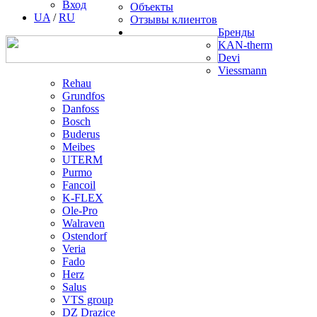
Вход
Объекты
UA
/
RU
Отзывы клиентов
Бренды
KAN-therm
Devi
Viessmann
Rehau
Grundfos
Danfoss
Bosch
Buderus
Meibes
UTERM
Purmo
Fancoil
K-FLEX
Ole-Pro
Walraven
Ostendorf
Veria
Fado
Herz
Salus
VTS group
DZ Drazice