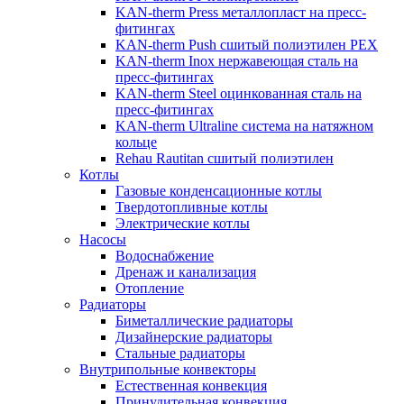
KAN-therm Рress металлопласт на пресс-
фитингах
KAN-therm Push сшитый полиэтилен PEX
KAN-therm Inox нержавеющая сталь на
пресс-фитингах
KAN-therm Steel оцинкованная сталь на
пресс-фитингах
KAN-therm Ultraline система на натяжном
кольце
Rehau Rautitan сшитый полиэтилен
Котлы
Газовые конденсационные котлы
Твердотопливные котлы
Электрические котлы
Насосы
Водоснабжение
Дренаж и канализация
Отопление
Радиаторы
Биметаллические радиаторы
Дизайнерские радиаторы
Стальные радиаторы
Внутрипольные конвекторы
Естественная конвекция
Принудительная конвекция