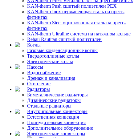
KAN-therm Рress металлопласт на пресс-фитингах
KAN-therm Push сшитый полиэтилен PEX
KAN-therm Inox нержавеющая сталь на пресс-
фитингах
KAN-therm Steel оцинкованная сталь на пресс-
фитингах
KAN-therm Ultraline система на натяжном кольце
Rehau Rautitan сшитый полиэтилен
Котлы
Газовые конденсационные котлы
Твердотопливные котлы
Электрические котлы
Насосы
Водоснабжение
Дренаж и канализация
Отопление
Радиаторы
Биметаллические радиаторы
Дизайнерские радиаторы
Стальные радиаторы
Внутрипольные конвекторы
Естественная конвекция
Принудительная конвекция
Дополнительное оборудование
Электрические конвекторы