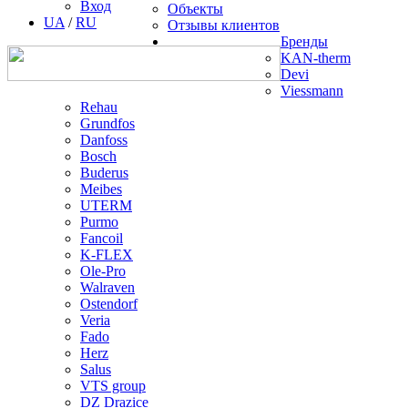
Вход
Объекты
UA
/
RU
Отзывы клиентов
Бренды
KAN-therm
Devi
Viessmann
Rehau
Grundfos
Danfoss
Bosch
Buderus
Meibes
UTERM
Purmo
Fancoil
K-FLEX
Ole-Pro
Walraven
Ostendorf
Veria
Fado
Herz
Salus
VTS group
DZ Drazice