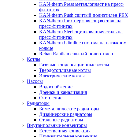
KAN-therm Рress металлопласт на пресс-
фитингах
KAN-therm Push сшитый полиэтилен PEX
KAN-therm Inox нержавеющая сталь на
пресс-фитингах
KAN-therm Steel оцинкованная сталь на
пресс-фитингах
KAN-therm Ultraline система на натяжном
кольце
Rehau Rautitan сшитый полиэтилен
Котлы
Газовые конденсационные котлы
Твердотопливные котлы
Электрические котлы
Насосы
Водоснабжение
Дренаж и канализация
Отопление
Радиаторы
Биметаллические радиаторы
Дизайнерские радиаторы
Стальные радиаторы
Внутрипольные конвекторы
Естественная конвекция
Принудительная конвекция