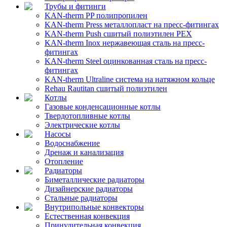
Трубы и фитинги
KAN-therm PP полипропилен
KAN-therm Рress металлопласт на пресс-фитингах
KAN-therm Push сшитый полиэтилен PEX
KAN-therm Inox нержавеющая сталь на пресс-
фитингах
KAN-therm Steel оцинкованная сталь на пресс-
фитингах
KAN-therm Ultraline система на натяжном кольце
Rehau Rautitan сшитый полиэтилен
Котлы
Газовые конденсационные котлы
Твердотопливные котлы
Электрические котлы
Насосы
Водоснабжение
Дренаж и канализация
Отопление
Радиаторы
Биметаллические радиаторы
Дизайнерские радиаторы
Стальные радиаторы
Внутрипольные конвекторы
Естественная конвекция
Принудительная конвекция