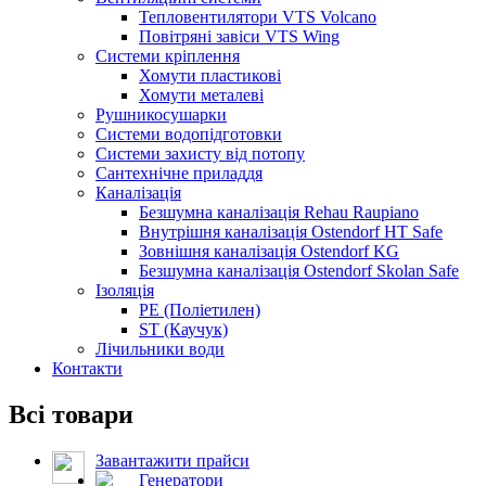
Тепловентилятори VTS Volcano
Повітряні завіси VTS Wing
Системи кріплення
Хомути пластикові
Хомути металеві
Рушникосушарки
Системи водопідготовки
Системи захисту від потопу
Сантехнічне приладдя
Каналізація
Безшумна каналізація Rehau Raupiano
Внутрішня каналізація Ostendorf HT Safe
Зовнішня каналізація Ostendorf KG
Безшумна каналізація Ostendorf Skolan Safe
Ізоляція
PE (Поліетилен)
ST (Каучук)
Лічильники води
Контакти
Всі товари
Завантажити прайси
Генератори