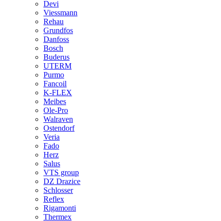
Devi
Viessmann
Rehau
Grundfos
Danfoss
Bosch
Buderus
UTERM
Purmo
Fancoil
K-FLEX
Meibes
Ole-Pro
Walraven
Ostendorf
Veria
Fado
Herz
Salus
VTS group
DZ Drazice
Schlosser
Reflex
Rigamonti
Thermex