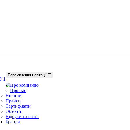
Перемкнення навігації
8-1
Про компанію
Про нас
Новини
Прайси
Сертифікати
Об'єкти
Відгуки клієнтів
Бренди