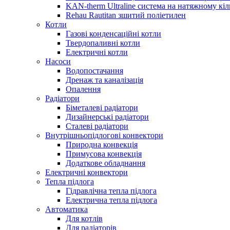
KAN-therm Ultraline система на натяжному кіл
Rehau Rautitan зшитий поліетилен
Котли
Газові конденсаційні котли
Твердопаливні котли
Електричні котли
Насоси
Водопостачання
Дренаж та каналізація
Опалення
Радіатори
Біметалеві радіатори
Дизайнерські радіатори
Сталеві радіатори
Внутрішньопідлогові конвектори
Природна конвекція
Примусова конвекція
Додаткове обладнання
Електричні конвектори
Тепла підлога
Гідравлічна тепла підлога
Електрична тепла підлога
Автоматика
Для котлів
Для радіаторів