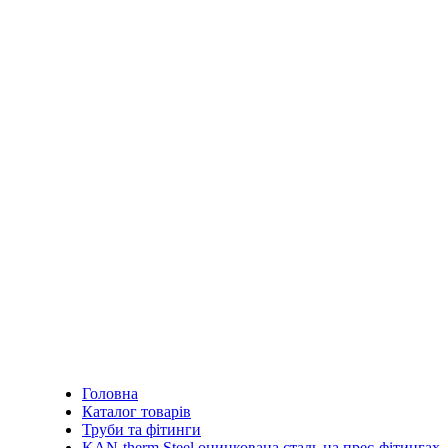
Головна
Каталог товарів
Труби та фітинги
KAN-therm Steel оцинкована сталь на прес-фітингах