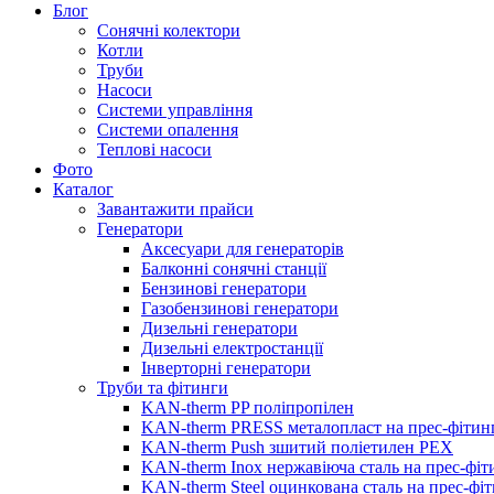
Блог
Сонячні колектори
Котли
Труби
Насоси
Системи управління
Системи опалення
Теплові насоси
Фото
Каталог
Завантажити прайси
Генератори
Аксесуари для генераторів
Балконні сонячні станції
Бензинові генератори
Газобензинові генератори
Дизельні генератори
Дизельні електростанції
Інверторні генератори
Труби та фітинги
KAN-therm PP поліпропілен
KAN-therm PRESS металопласт на прес-фітин
KAN-therm Push зшитий поліетилен PEX
KAN-therm Inox нержавіюча сталь на прес-фіт
KAN-therm Steel оцинкована сталь на прес-фі