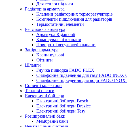
Для теплої підлоги
Радіаторна арматура
Клапани радіаторних терморегуляторів
Комплекти підключення для радіаторів
Термостатичні елементи
Регулююча арматура
Арматура Rigamonti
Балансувальні клапани
Поворотні регулюючі клапани
Запірна арматура
Крани кульові
Фітинги
Шланги
Гнучка підводка FADO FLEX
Сильфонне підведення для газу FADO INOX
Сильфонне підведення для води FADO INO
Сонячні колектори
Теплові насоси
Електричні бойлери
Електричні бойлери Bosch
Електричні бойлери Drazice
Електричні бойлери Tesy
Розширювальні баки
Мембранні баки
Вентиляційні системи