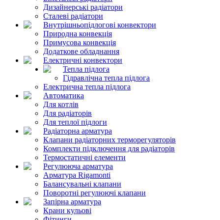
Дизайнерські радіатори
Сталеві радіатори
Внутрішньопідлогові конвектори
Природна конвекція
Примусова конвекція
Додаткове обладнання
Електричні конвектори
Тепла підлога
Гідравлічна тепла підлога
Електрична тепла підлога
Автоматика
Для котлів
Для радіаторів
Для теплої підлоги
Радіаторна арматура
Клапани радіаторних терморегуляторів
Комплекти підключення для радіаторів
Термостатичні елементи
Регулююча арматура
Арматура Rigamonti
Балансувальні клапани
Поворотні регулюючі клапани
Запірна арматура
Крани кульові
Фітинги