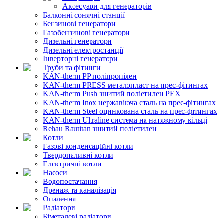
Аксесуари для генераторів
Балконні сонячні станції
Бензинові генератори
Газобензинові генератори
Дизельні генератори
Дизельні електростанції
Інверторні генератори
Труби та фітинги
KAN-therm PP поліпропілен
KAN-therm PRESS металопласт на прес-фітингах
KAN-therm Push зшитий поліетилен PEX
KAN-therm Inox нержавіюча сталь на прес-фітингах
KAN-therm Steel оцинкована сталь на прес-фітингах
KAN-therm Ultraline система на натяжному кільці
Rehau Rautitan зшитий поліетилен
Котли
Газові конденсаційні котли
Твердопаливні котли
Електричні котли
Насоси
Водопостачання
Дренаж та каналізація
Опалення
Радіатори
Біметалеві радіатори