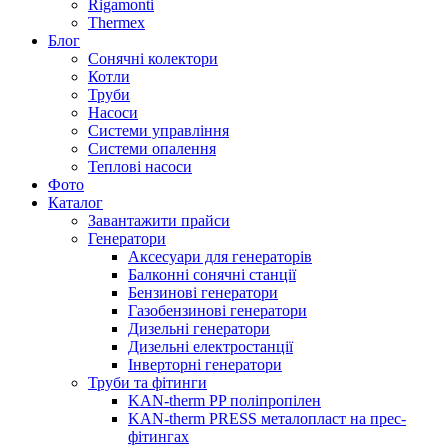
Rigamonti
Thermex
Блог
Сонячні колектори
Котли
Труби
Насоси
Системи управління
Системи опалення
Теплові насоси
Фото
Каталог
Завантажити прайси
Генератори
Аксесуари для генераторів
Балконні сонячні станції
Бензинові генератори
Газобензинові генератори
Дизельні генератори
Дизельні електростанції
Інверторні генератори
Труби та фітинги
KAN-therm PP поліпропілен
KAN-therm PRESS металопласт на прес-
фітингах