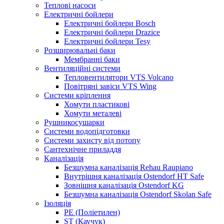
Теплові насоси
Електричні бойлери
Електричні бойлери Bosch
Електричні бойлери Drazice
Електричні бойлери Tesy
Розширювальні баки
Мембранні баки
Вентиляційні системи
Тепловентилятори VTS Volcano
Повітряні завіси VTS Wing
Системи кріплення
Хомути пластикові
Хомути металеві
Рушникосушарки
Системи водопідготовки
Системи захисту від потопу
Сантехнічне приладдя
Каналізація
Безшумна каналізація Rehau Raupiano
Внутрішня каналізація Ostendorf HT Safe
Зовнішня каналізація Ostendorf KG
Безшумна каналізація Ostendorf Skolan Safe
Ізоляція
PE (Поліетилен)
ST (Каучук)