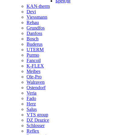
Бренди
KAN-therm
Devi
Viessmann
Rehau
Grundfos
Danfoss
Bosch
Buderus
UTERM
Purmo
Fancoil
K-FLEX
Meibes
Ole-Pro
Walraven
Ostendorf
Veria
Fado
Herz
Salus
VTS group
DZ Drazice
Schlosser
Reflex