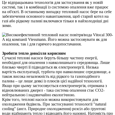
Це відпрацьована технологія для застосування як у новій
системі, так і в комбінації із системою опалення вже працює
на об'єкті. В останньому випадку тепловий насос бере на себе
забезпечення основного навантаження, щоб старий котел на
газі або рідкому паливі включався тільки в найхолодніші дні
зими.
Зробити тепло довкілля корисним
Сучасні теплові насоси беруть більшу частину енергії,
необхідної для опалення з навколишнього середовища. Лише
близько чверті її підводиться як електроенергії. Низька
вартість експлуатації, турбота про навколишнє середовище, а
також висока незалежність від рідкого та газоподібного
палива – це лише деякі із плюсів цієї надійної технології.
Якщо при цьому застосовується електроенергія, отримана з
відновлюваних джерел - така система опалення стає СО2-
нейтральною і надзвичайно екологічною.
Крім того, теплові насоси можна використовувати для
охолодження будівель. При застосуванні технології "natural
cooling" (англ. Природне охолодження) розсіл або ґрунтові
води відбирають тепло і відводять його назовні. Натомість про