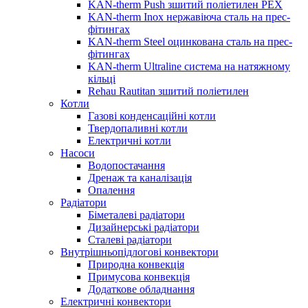
KAN-therm Push зшитий поліетилен PEX
KAN-therm Inox нержавіюча сталь на прес-
фітингах
KAN-therm Steel оцинкована сталь на прес-
фітингах
KAN-therm Ultraline система на натяжному
кільці
Rehau Rautitan зшитий поліетилен
Котли
Газові конденсаційні котли
Твердопаливні котли
Електричні котли
Насоси
Водопостачання
Дренаж та каналізація
Опалення
Радіатори
Біметалеві радіатори
Дизайнерські радіатори
Сталеві радіатори
Внутрішньопідлогові конвектори
Природна конвекція
Примусова конвекція
Додаткове обладнання
Електричні конвектори