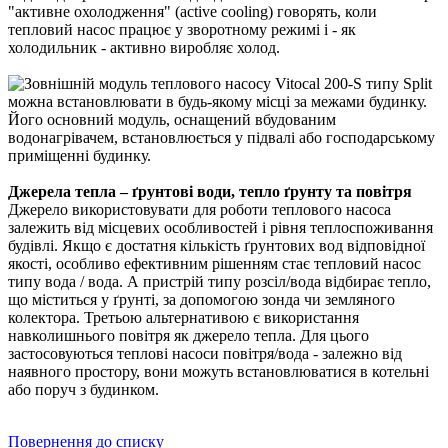
"активне охолодження" (active cooling) говорять, коли
тепловий насос працює у зворотному режимі і - як
холодильник - активно виробляє холод.
Джерела тепла – ґрунтові води, тепло ґрунту та повітря
Джерело використовувати для роботи теплового насоса
залежить від місцевих особливостей і рівня теплоспоживання
будівлі. Якщо є достатня кількість ґрунтових вод відповідної
якості, особливо ефективним рішенням стає тепловий насос
типу вода / вода. А пристрій типу розсіл/вода відбирає тепло,
що міститься у ґрунті, за допомогою зонда чи земляного
колектора. Третьою альтернативою є використання
навколишнього повітря як джерело тепла. Для цього
застосовуються теплові насоси повітря/вода - залежно від
наявного простору, вони можуть встановлюватися в котельні
або поруч з будинком.
Повернення до списку