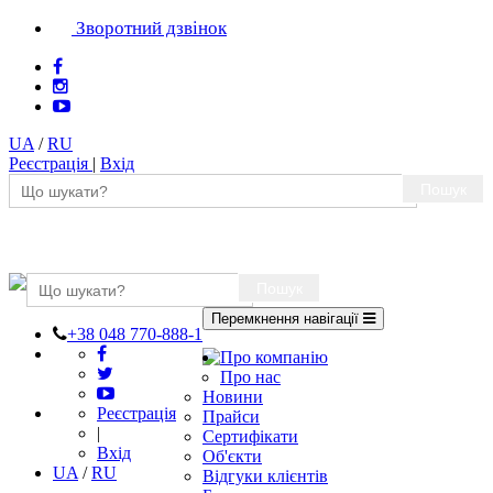
Зворотний дзвінок
UA
/
RU
Реєстрація
|
Вхід
Пошук
Пошук
Перемкнення навігації
+38 048 770-888-1
Про компанію
Про нас
Новини
Реєстрація
Прайси
|
Сертифікати
Вхід
Об'єкти
UA
/
RU
Відгуки клієнтів