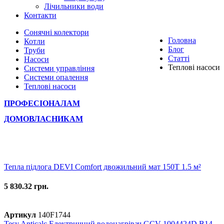
Лічильники води
Контакти
Сонячні колектори
Головна
Котли
Блог
Труби
Статті
Насоси
Теплові насоси
Системи управління
Системи опалення
Теплові насоси
ПРОФЕСІОНАЛАМ
ДОМОВЛАСНИКАМ
Тепла підлога DEVI Comfort двожильний мат 150T 1.5 м²
5 830.32 грн.
Артикул
140F1744
Tesy Anticalc Електричний водонагрівач GCV 1004424D B14