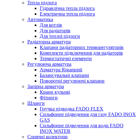
Тепла підлога
Гідравлічна тепла підлога
Електрична тепла підлога
Автоматика
Для котлів
Для радіаторів
Для теплої підлоги
Радіаторна арматура
Клапани радіаторних терморегуляторів
Комплекти підключення для радіаторів
Термостатичні елементи
Регулююча арматура
Арматура Rigamonti
Балансувальні клапани
Поворотні регулюючі клапани
Запірна арматура
Крани кульові
Фітинги
Шланги
Гнучка підводка FADO FLEX
Сильфонне підведення для газу FADO INOX
GAS
Сильфонне підведення для води FADO
INOX WATER
Сонячні колектори